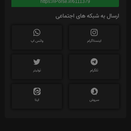
https://iPorse.ir/6111379
ارسال به شبکه های اجتماعی
اینستاگرام
واتس اپ
تلگرام
توئیتر
سروش
ایتا