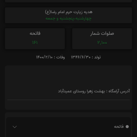
هدیه زیارت حرم امام رضا(ع)
چهارشنبه،پنجشنبه و جمعه
صلوات شمار
فاتحه
161
2,100
تولد : 1346/6/30
وفات : 1400/2/10
آدرس آرامگاه : بهشت زهرا روستای عمیدآباد
فاتحه