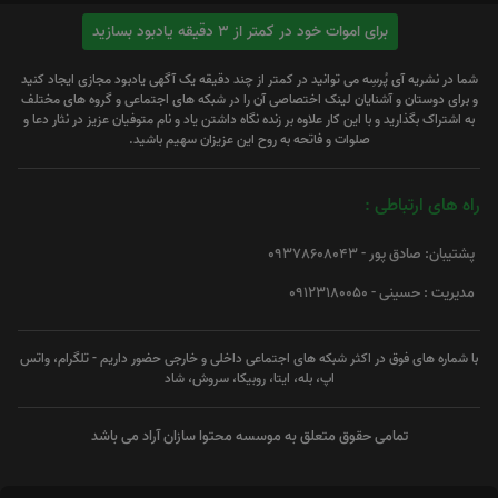
برای اموات خود در کمتر از 3 دقیقه یادبود بسازید
شما در نشریه آی پُرسِه می توانید در کمتر از چند دقیقه یک آگهی یادبود مجازی ایجاد کنید
و برای دوستان و آشنایان لینک اختصاصی آن را در شبکه های اجتماعی و گروه های مختلف
به اشتراک بگذارید و با این کار علاوه بر زنده نگاه داشتن یاد و نام متوفیان عزیز در نثار دعا و
صلوات و فاتحه به روح این عزیزان سهیم باشید.
راه های ارتباطی :
پشتیبان: صادق پور - 09378608043
مدیریت : حسینی - 09123180050
با شماره های فوق در اکثر شبکه های اجتماعی داخلی و خارجی حضور داریم - تلگرام، واتس
اپ، بله، ایتا، روبیکا، سروش، شاد
تمامی حقوق متعلق به موسسه محتوا سازان آراد می باشد