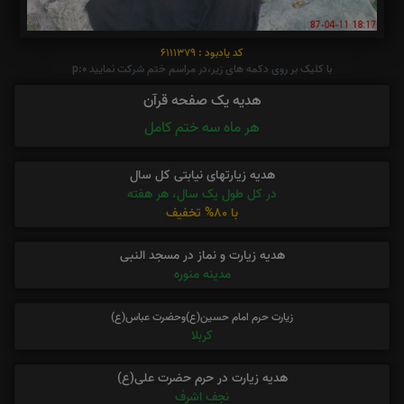
کد یادبود : 6111379
با کلیک بر روی دکمه های زیر،در مراسم ختم شرکت نمایید p:0
هدیه یک صفحه قرآن
هر ماه سه ختم کامل
هدیه زیارتهای نیابتی کل سال
در کل طول یک سال، هر هفته
با 80% تخفیف
هدیه زیارت و نماز در مسجد النبی
مدینه منوره
زیارت حرم امام حسین(ع)وحضرت عباس(ع)
کربلا
هدیه زیارت در حرم حضرت علی(ع)
نجف اشرف