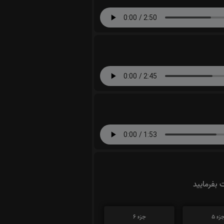
ت بفرمایید
زء 5
جزء 6