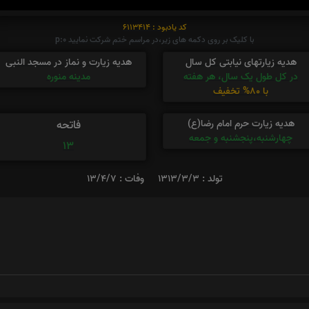
کد یادبود : 6113414
با کلیک بر روی دکمه های زیر،در مراسم ختم شرکت نمایید p:0
هدیه زیارتهای نیابتی کل سال
هدیه زیارت و نماز در مسجد النبی
در کل طول یک سال، هر هفته
مدینه منوره
با 80% تخفیف
هدیه زیارت حرم امام رضا(ع)
فاتحه
چهارشنبه،پنجشنبه و جمعه
13
تولد : 1313/3/3
وفات : 13/4/7