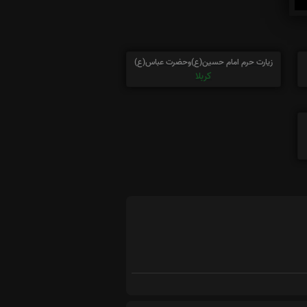
زیارت حرم امام حسین(ع)وحضرت عباس(ع)
کربلا