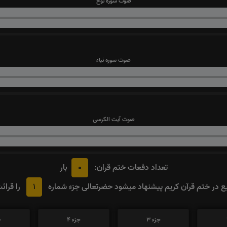
صوت سوره نوح
صوت سوره نباء
صوت آیت الکرسی
0
تعداد دفعات ختم قران:
بار
1
 در ختم قرآن کریم پیشنهاد میشود حضرتعالی جزء شماره
را قرائ
جزء 3
جزء 4
ج