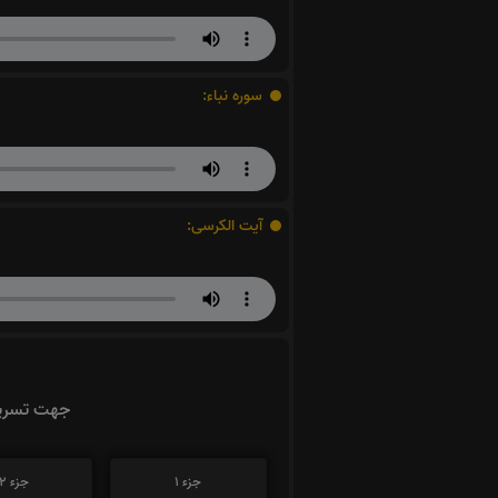
سوره نباء:
آیت الکرسی:
جهت تسریع
جزء 1
جزء 2