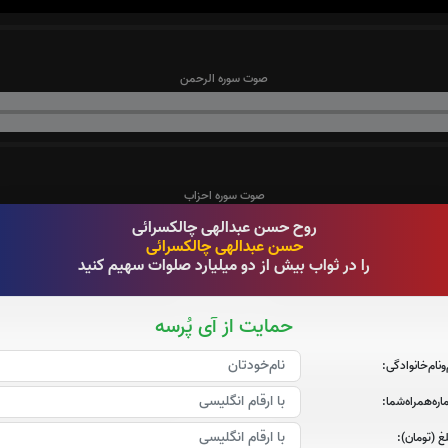
صوت سوره الرحمن
صوت سوره احزاب
روح حسن عبدالهی چالکسرائی
حسن عبدالهی چالکسرائی
را در ثواب بیش از دو میلیارد صلوات سهیم کنید
صوت سوره صافات
حمایت از آی پُرسه
‌و‌نام‌خانوادگی:
ره‌همراه‌شما:
صوت سوره یاسین
غ (تومان):