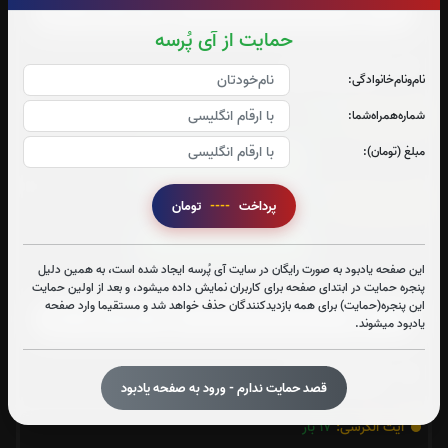
حمایت از آی پُرسه
متن سوره یاسین
نام‌و‌نام‌خانوادگی:
شماره‌همراه‌شما:
سوره قدر:
17
بار
مبلغ (تومان):
قرائت سوره قدر را تقبل میکنم
سوره واقعه:
16
بار
پرداخت
----
تومان
قرائت سوره واقعه را تقبل میکنم
این صفحه یادبود به صورت رایگان در سایت آی پُرسه ایجاد شده است، به همین دلیل
صوت سوره واقعه
پنجره حمایت در ابتدای صفحه برای کاربران نمایش داده میشود، و بعد از اولین حمایت
این پنجره(حمایت) برای همه بازدیدکنندگان حذف خواهد شد و مستقیما وارد صفحه
یادبود میشوند.
متن سوره واقعه
قصد حمایت ندارم - ورود به صفحه یادبود
آیت الکرسی:
17
بار