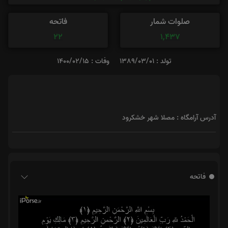
صلوات شمار
فاتحه
22
1,437
تولد : 1389/03/01
وفات : 1400/02/15
آدرس آرامگاه : مصلا شهر خشکرود
فاتحه