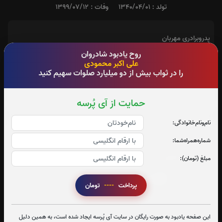
تولد : 1340/04/01
وفات : 1399/07/12
پدروبرادری مهربان
روح یادبود شادروان
آدرس آرامگاه : بهشت زهرا قطعه 81
علی اکبر محمودی
را در ثواب بیش از دو میلیارد صلوات سهیم کنید
حمایت از آی پُرسه
نام‌و‌نام‌خانوادگی:
تعداد بازدید : 65
شماره‌همراه‌شما:
اشتراک گذاری
مبلغ (تومان):
پرداخت
----
تومان
این صفحه یادبود به صورت رایگان در سایت آی پُرسه ایجاد شده است، به همین دلیل