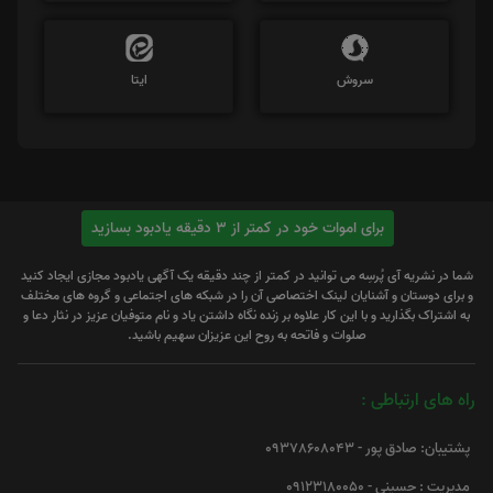
سروش
ایتا
برای اموات خود در کمتر از 3 دقیقه یادبود بسازید
شما در نشریه آی پُرسِه می توانید در کمتر از چند دقیقه یک آگهی یادبود مجازی ایجاد کنید
و برای دوستان و آشنایان لینک اختصاصی آن را در شبکه های اجتماعی و گروه های مختلف
به اشتراک بگذارید و با این کار علاوه بر زنده نگاه داشتن یاد و نام متوفیان عزیز در نثار دعا و
صلوات و فاتحه به روح این عزیزان سهیم باشید.
راه های ارتباطی :
پشتیبان: صادق پور - 09378608043
مدیریت : حسینی - 09123180050