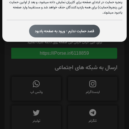
پنجره حمایت در ابتدای صفحه برای کاربران نمایش داده میشود، و بعد از اولین حمایت
این پنجره(حمایت) برای همه بازدیدکنندگان حذف خواهد شد و مستقیما وارد صفحه
یادبود میشوند.
قصد حمایت ندارم - ورود به صفحه یادبود
برای کپی کردن آدرس این صفحه روی دکمه کلیک نمایید
https://iPorse.ir/6118859
ارسال به شبکه های اجتماعی
اینستاگرام
واتس اپ
تلگرام
توئیتر