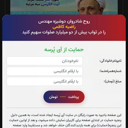
روح شادروان‌ دوشیزه مهندس
راضیه کاظمی
را در ثواب بیش از دو میلیارد صلوات سهیم کنید
حمایت از آی پُرسه
سوره حمد:
2
بار
قرائت سوره حمد را تقبل میکنم
نام‌و‌نام‌خانوادگی:
شماره‌همراه‌شما:
سوره یاسین:
0
بار
مبلغ (تومان):
قرائت سوره یاسین را تقبل میکنم
پرداخت
----
تومان
متن سوره یاسین
سوره قدر:
0
بار
این صفحه یادبود به صورت رایگان در سایت آی پُرسه ایجاد شده است، به همین دلیل
پنجره حمایت در ابتدای صفحه برای کاربران نمایش داده میشود، و بعد از اولین حمایت
قرائت سوره قدر را تقبل میکنم
این پنجره(حمایت) برای همه بازدیدکنندگان حذف خواهد شد و مستقیما وارد صفحه