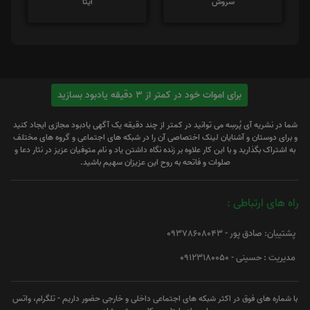
سروش
ایتا
برای اموات خود در کمتر از 3 دقیقه یادبود بسازید
شما در نشریه آی پُرسِه می توانید در کمتر از چند دقیقه یک آگهی یادبود مجازی ایجاد کنید
و برای دوستان و آشنایان لینک اختصاصی آن را در شبکه های اجتماعی و گروه های مختلف
به اشتراک بگذارید و با این کار علاوه بر زنده نگاه داشتن یاد و نام متوفیان عزیز در نثار دعا و
صلوات و فاتحه به روح این عزیزان سهیم باشید.
راه های ارتباطی :
پشتیبان: صادق پور - 09378608043
مدیریت : حسینی - 09123180050
با شماره های فوق در اکثر شبکه های اجتماعی داخلی و خارجی حضور داریم - تلگرام، واتس