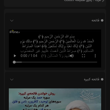
از طرف : رفیق همیشه دلتنگت
فاتحه
فاتحه کبیره