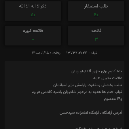
طلب استغفار
ذکر لا اله الا الله
110
40
فاتحه
فاتحه کبیره
0
3
تولد : 1373/12/24
وفات : 1400/01/15
دعا کنیم برای ظهور آقا امام زمان
عاقبت بخیری همه
طلب بخشش ومغفرت وارامش برای امواتمان
ثواب ختم ها هدیه به مرحوم شادروان راضیه کاظمی عزیزم
و۱۴ معصوم
آدرس آرامگاه : آرامگاه امامزاده سیدحسن