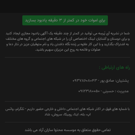
برای اموات خود در کمتر از 3 دقیقه یادبود بسازید
شما در نشریه آی پُرسِه می توانید در کمتر از چند دقیقه یک آگهی یادبود مجازی ایجاد کنید
و برای دوستان و آشنایان لینک اختصاصی آن را در شبکه های اجتماعی و گروه های مختلف
به اشتراک بگذارید و با این کار علاوه بر زنده نگاه داشتن یاد و نام متوفیان عزیز در نثار دعا و
صلوات و فاتحه به روح این عزیزان سهیم باشید.
راه های ارتباطی :
پشتیبان: صادق پور - 09378608043
مدیریت : حسینی - 09123180050
با شماره های فوق در اکثر شبکه های اجتماعی داخلی و خارجی حضور داریم - تلگرام، واتس
اپ، بله، ایتا، روبیکا، سروش، شاد
تمامی حقوق متعلق به موسسه محتوا سازان آراد می باشد