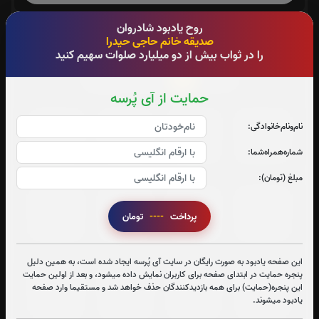
روح یادبود شادروان
0
تعداد دفعات ختم قران:
بار
صدیقه خانم حاجی حیدرا
را در ثواب بیش از دو میلیارد صلوات سهیم کنید
جهت تسریع در ختم قرآن کریم پیشنهاد میشود حضرتعالی جزء
3
شماره
را قرائت بفرمایید
حمایت از آی پُرسه
جزء 1
جزء 2
جزء 3
جزء 4
نام‌و‌نام‌خانوادگی:
1
بار
1
بار
0
بار
0
بار
شماره‌همراه‌شما:
مبلغ (تومان):
جزء 5
جزء 6
جزء 7
جزء 8
پرداخت
----
تومان
1
بار
0
بار
0
بار
0
بار
این صفحه یادبود به صورت رایگان در سایت آی پُرسه ایجاد شده است، به همین دلیل
پنجره حمایت در ابتدای صفحه برای کاربران نمایش داده میشود، و بعد از اولین حمایت
جزء 9
جزء 10
جزء 11
جزء 12
این پنجره(حمایت) برای همه بازدیدکنندگان حذف خواهد شد و مستقیما وارد صفحه
یادبود میشوند.
0
بار
0
بار
0
بار
0
بار