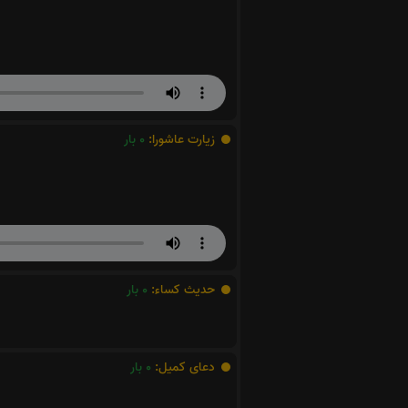
زیارت عاشورا:
0
بار
حدیث کساء:
0
بار
دعای کمیل:
0
بار