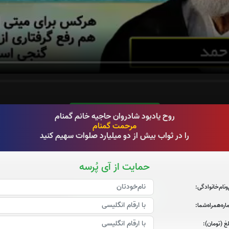
قرائت سوره الرحمن را تقبل میکنم
روح یادبود شادروان حاجیه خانم گمنام
مرحمت گمنام
صوت سوره الرحمن
را در ثواب بیش از دو میلیارد صلوات سهیم کنید
حمایت از آی پُرسه
‌و‌نام‌خانوادگی:
قرائت سوره احزاب را تقبل میکنم
ره‌همراه‌شما:
صوت سوره احزاب
غ (تومان):