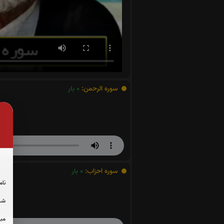
سوره الرحمن:
0
بار
سوره احزاب:
0
بار
نام
شما
مبل