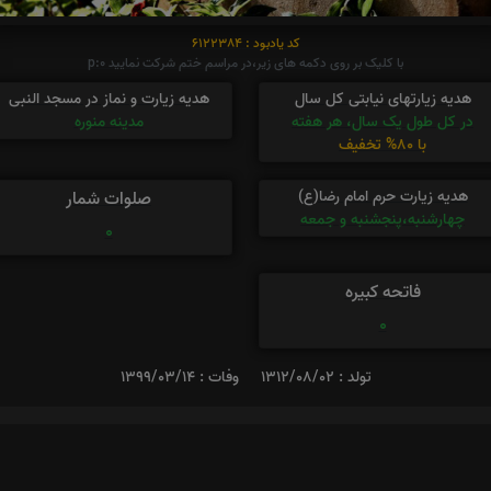
کد یادبود : 6122384
با کلیک بر روی دکمه های زیر،در مراسم ختم شرکت نمایید p:0
هدیه زیارتهای نیابتی کل سال
هدیه زیارت و نماز در مسجد النبی
در کل طول یک سال، هر هفته
مدینه منوره
با 80% تخفیف
هدیه زیارت حرم امام رضا(ع)
صلوات شمار
چهارشنبه،پنجشنبه و جمعه
0
فاتحه کبیره
0
تولد : 1312/08/02
وفات : 1399/03/14