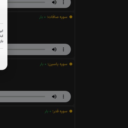
سوره صافات:
0
بار
این
ابت
باز
سوره یاسین:
0
بار
سوره قدر:
0
بار