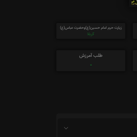
زیارت حرم امام حسین(ع)وحضرت عباس(ع)
کربلا
طلب آمرزش
0