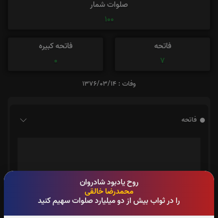
صلوات شمار
100
فاتحه
فاتحه کبیره
0
7
وفات : 1376/03/14
فاتحه
روح یادبود شادروان
محمدرضا خالقی
را در ثواب بیش از دو میلیارد صلوات سهیم کنید