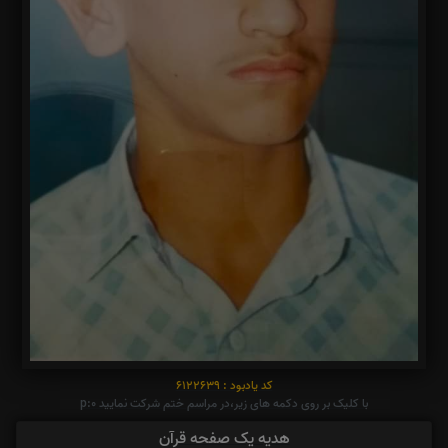
کد یادبود : 6122639
با کلیک بر روی دکمه های زیر،در مراسم ختم شرکت نمایید p:0
هدیه یک صفحه قرآن