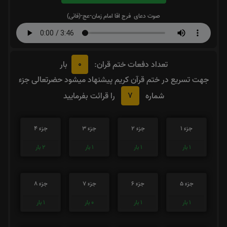
صوت دعای فرج اقا امام زمان-عج-(فانی)
0
تعداد دفعات ختم قران:
بار
جهت تسریع در ختم قرآن کریم پیشنهاد میشود حضرتعالی جزء
7
شماره
را قرائت بفرمایید
جزء 1
جزء 2
جزء 3
جزء 4
1
بار
1
بار
1
بار
2
بار
جزء 5
جزء 6
جزء 7
جزء 8
1
بار
1
بار
0
بار
1
بار