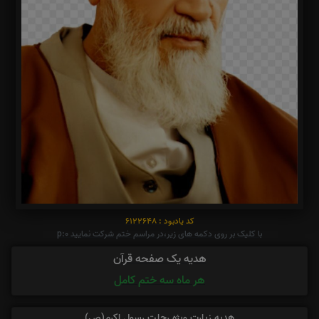
کد یادبود : 6122648
با کلیک بر روی دکمه های زیر،در مراسم ختم شرکت نمایید p:0
هدیه یک صفحه قرآن
هر ماه سه ختم کامل
هدیه زیارت ویژه رحلت رسول اکرم(ص)