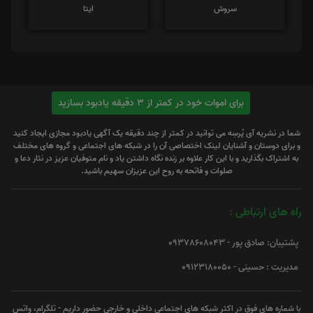
سروش
ایتا
برای اموات خود در کمتر از 3 دقیقه یادبود بسازید
شما در نشریه آی پُرسِه می توانید در کمتر از چند دقیقه یک آگهی یادبود مجازی ایجاد کنید
و برای دوستان و آشنایان لینک اختصاصی آن را در شبکه های اجتماعی و گروه های مختلف
به اشتراک بگذارید و با این کار علاوه بر زنده نگاه داشتن یاد و نام متوفیان عزیز در نثار دعا و
صلوات و فاتحه به روح این عزیزان سهیم باشید.
راه های ارتباطی :
پشتیبان: صادق پور - 09378608043
مدیریت : حسینی - 09123180050
با شماره های فوق در اکثر شبکه های اجتماعی داخلی و خارجی حضور داریم - تلگرام، واتس