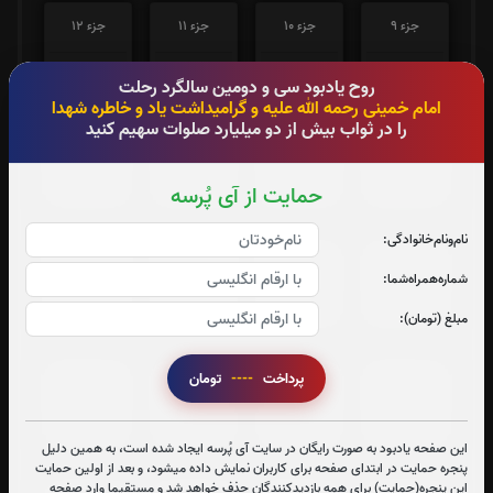
جزء 9
جزء 10
جزء 11
جزء 12
0
بار
0
بار
0
بار
0
بار
روح یادبود سی و دومین سالگرد رحلت
امام خمینی رحمه الله علیه و گرامیداشت یاد و خاطره شهدا
را در ثواب بیش از دو میلیارد صلوات سهیم کنید
جزء 13
جزء 14
جزء 15
جزء 16
0
بار
0
بار
0
بار
0
بار
حمایت از آی پُرسه
نام‌و‌نام‌خانوادگی:
جزء 17
جزء 18
جزء 19
جزء 20
شماره‌همراه‌شما:
0
بار
0
بار
0
بار
0
بار
مبلغ (تومان):
پرداخت
----
تومان
جزء 21
جزء 22
جزء 23
جزء 24
0
بار
0
بار
0
بار
0
بار
این صفحه یادبود به صورت رایگان در سایت آی پُرسه ایجاد شده است، به همین دلیل
پنجره حمایت در ابتدای صفحه برای کاربران نمایش داده میشود، و بعد از اولین حمایت
این پنجره(حمایت) برای همه بازدیدکنندگان حذف خواهد شد و مستقیما وارد صفحه