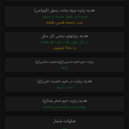
هدیه زیارت ویژه رحلت رسول اکرم(ص)
قبرستان بقیع، مدینه و مشهد
شب جمعه همین هفته
هدیه زیارتهای نیابتی کل سال
در کل طول یک سال، هر هفته
با 80% تخفیف
زیارت حرم امام حسین(ع)وحضرت عباس(ع)
کربلا
هدیه زیارت در حرم حضرت علی(ع)
نجف اشرف
هدیه زیارت حرم امام رضا(ع)
چهارشنبه،پنجشنبه و جمعه
صلوات شمار