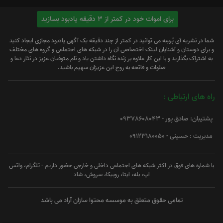
برای اموات خود در کمتر از 3 دقیقه یادبود بسازید
شما در نشریه آی پُرسِه می توانید در کمتر از چند دقیقه یک آگهی یادبود مجازی ایجاد کنید
و برای دوستان و آشنایان لینک اختصاصی آن را در شبکه های اجتماعی و گروه های مختلف
به اشتراک بگذارید و با این کار علاوه بر زنده نگاه داشتن یاد و نام متوفیان عزیز در نثار دعا و
صلوات و فاتحه به روح این عزیزان سهیم باشید.
راه های ارتباطی :
پشتیبان: صادق پور - 09378608043
مدیریت : حسینی - 09123180050
با شماره های فوق در اکثر شبکه های اجتماعی داخلی و خارجی حضور داریم - تلگرام، واتس
اپ، بله، ایتا، روبیکا، سروش، شاد
تمامی حقوق متعلق به موسسه محتوا سازان آراد می باشد