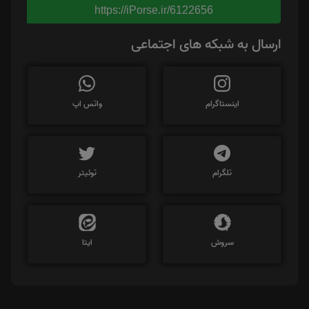
https://iPorse.ir/6122656
ارسال به شبکه های اجتماعی
اینستاگرام
واتس اپ
تلگرام
توئیتر
سروش
ایتا