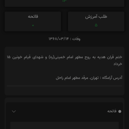
13
طلب آمرزش
فاتحه
0
5
وفات : 1368/03/14
ختم قران هدیه به روح مطهر امام خمینی(ره) و شهدای قیام خونین ۱۵
خرداد
آدرس آرامگاه : تهران. مرقد مطهر امام راحل
فاتحه