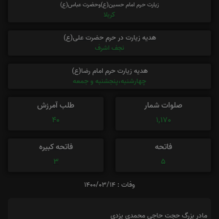
زیارت حرم امام حسین(ع)وحضرت عباس(ع)
کربلا
هدیه زیارت در حرم حضرت علی(ع)
نجف اشرف
هدیه زیارت حرم امام رضا(ع)
چهارشنبه،پنجشنبه و جمعه
صلوات شمار
طلب آمرزش
40
1,170
فاتحه
فاتحه کبیره
3
5
وفات : 1400/03/14
مادر بزرگ حجت حاجی محمدی یزدی