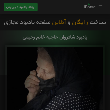
ایجاد یادبود / ویرایش
یادبود شادروان حاجیه خانم رحیمی