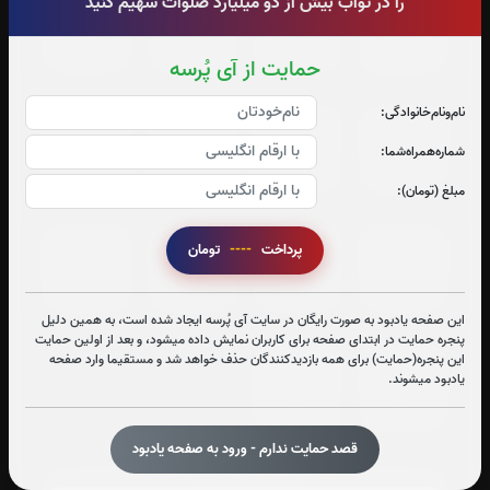
را در ثواب بیش از دو میلیارد صلوات سهیم کنید
جزء 17
جزء 18
جزء 19
جزء 20
0
بار
0
بار
0
بار
0
بار
حمایت از آی پُرسه
نام‌و‌نام‌خانوادگی:
جزء 21
جزء 22
جزء 23
جزء 24
شماره‌همراه‌شما:
0
بار
0
بار
0
بار
0
بار
مبلغ (تومان):
پرداخت
----
تومان
جزء 25
جزء 26
جزء 27
جزء 28
0
بار
0
بار
0
بار
0
بار
این صفحه یادبود به صورت رایگان در سایت آی پُرسه ایجاد شده است، به همین دلیل
پنجره حمایت در ابتدای صفحه برای کاربران نمایش داده میشود، و بعد از اولین حمایت
این پنجره(حمایت) برای همه بازدیدکنندگان حذف خواهد شد و مستقیما وارد صفحه
جزء 29
جزء 30
یادبود میشوند.
0
بار
0
بار
قصد حمایت ندارم - ورود به صفحه یادبود
صوت جزء شماره 1