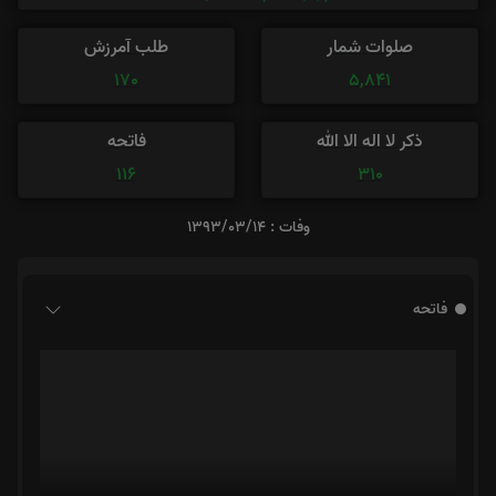
صلوات شمار
طلب آمرزش
170
5,841
ذکر لا اله الا الله
فاتحه
116
310
وفات : 1393/03/14
فاتحه