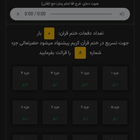
صوت دعای فرج اقا امام زمان-عج-(فانی)
0
تعداد دفعات ختم قران:
بار
جهت تسریع در ختم قرآن کریم پیشنهاد میشود حضرتعالی جزء
8
شماره
را قرائت بفرمایید
جزء 1
جزء 2
جزء 3
جزء 4
1
بار
2
بار
1
بار
2
بار
جزء 5
جزء 6
جزء 7
جزء 8
1
بار
1
بار
1
بار
0
بار