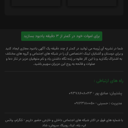
برای اموات خود در کمتر از 3 دقیقه یادبود بسازید
شما در نشریه آی پُرسِه می توانید در کمتر از چند دقیقه یک آگهی یادبود مجازی ایجاد کنید
و برای دوستان و آشنایان لینک اختصاصی آن را در شبکه های اجتماعی و گروه های مختلف
به اشتراک بگذارید و با این کار علاوه بر زنده نگاه داشتن یاد و نام متوفیان عزیز در نثار دعا و
صلوات و فاتحه به روح این عزیزان سهیم باشید.
راه های ارتباطی :
پشتیبان: صادق پور - 09378608043
مدیریت : حسینی - 09123180050
با شماره های فوق در اکثر شبکه های اجتماعی داخلی و خارجی حضور داریم - تلگرام، واتس
اپ، بله، ایتا، روبیکا، سروش، شاد