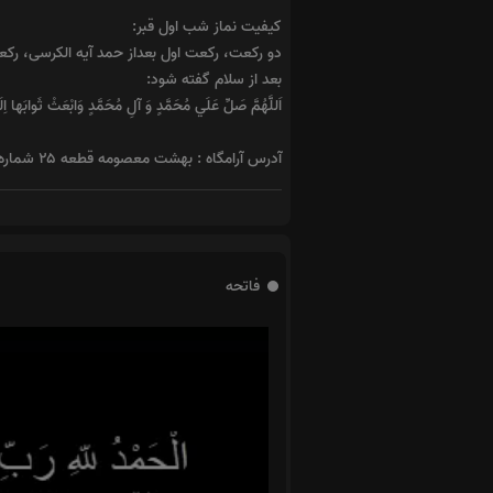
کیفیت نماز شب اول قبر:
دو رکعت، رکعت اول بعداز حمد آیه الکرسی، رکعت دوم بعد از
بعد از سلام گفته شود:
اَللَّهُمَّ صَلِّ عَلَي مُحَمَّدٍ وَ آلِ مُحَمَّدٍ وَابْعَثْ ثَواب
آدرس آرامگاه : بهشت معصومه قطعه ۲۵ شماره ۳۰
فاتحه