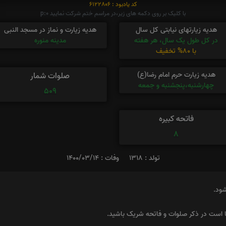
کد یادبود : 6122806
با کلیک بر روی دکمه های زیر،در مراسم ختم شرکت نمایید p:0
هدیه زیارتهای نیابتی کل سال
هدیه زیارت و نماز در مسجد النبی
در کل طول یک سال، هر هفته
مدینه منوره
با 80% تخفیف
هدیه زیارت حرم امام رضا(ع)
صلوات شمار
چهارشنبه،پنجشنبه و جمعه
509
فاتحه کبیره
8
تولد : 1318
وفات : 1400/03/14
شود.
ا است در ذکر صلوات و فاتحه شریک باشید.