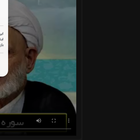
این
ابت
باز