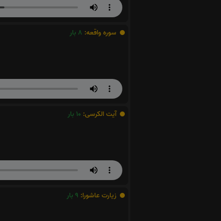
سوره واقعه:
8
بار
آیت الکرسی:
10
بار
زیارت عاشورا:
9
بار