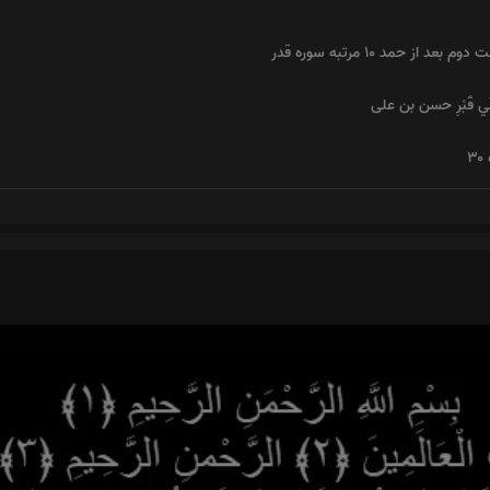
 حمد ۱۰ مرتبه سوره قدر
َها اِلَي قَبْرِ حسن بن علی