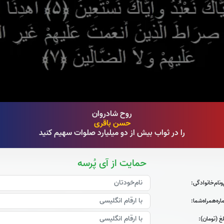
روح شادروان
حسن باقری
را در ثواب بیش از دو میلیارد صلوات سهیم کنید
حمایت از آی پُرسه
‌و‌نام‌خانوادگی:
ره‌همراه‌شما:
غ (تومان):