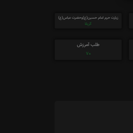
زیارت حرم امام حسین(ع)وحضرت عباس(ع)
کربلا
طلب آمرزش
70