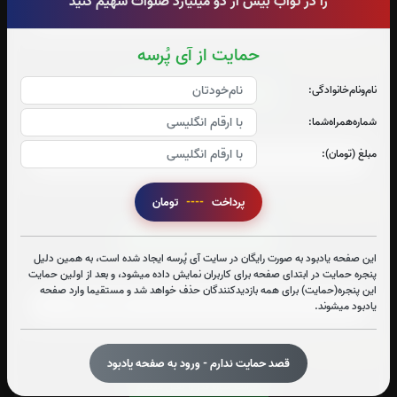
را در ثواب بیش از دو میلیارد صلوات سهیم کنید
حمایت از آی پُرسه
سوره صافات:
0
بار
نام‌و‌نام‌خانوادگی:
قرائت سوره صافات را تقبل میکنم
شماره‌همراه‌شما:
صوت سوره صافات
مبلغ (تومان):
پرداخت
----
تومان
سوره یاسین:
4
بار
قرائت سوره یاسین را تقبل میکنم
این صفحه یادبود به صورت رایگان در سایت آی پُرسه ایجاد شده است، به همین دلیل
پنجره حمایت در ابتدای صفحه برای کاربران نمایش داده میشود، و بعد از اولین حمایت
صوت سوره یاسین
این پنجره(حمایت) برای همه بازدیدکنندگان حذف خواهد شد و مستقیما وارد صفحه
یادبود میشوند.
سوره قدر:
209
بار
قصد حمایت ندارم - ورود به صفحه یادبود
قرائت سوره قدر را تقبل میکنم