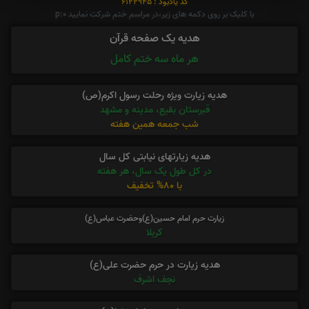
کد یادبود : 6122945
با کلیک بر روی دکمه های زیر،در مراسم ختم شرکت نمایید p:0
هدیه یک صفحه قرآن
هر ماه سه ختم کامل
هدیه زیارت ویژه رحلت رسول اکرم(ص)
قبرستان بقیع، مدینه و مشهد
شب جمعه همین هفته
هدیه زیارتهای نیابتی کل سال
در کل طول یک سال، هر هفته
با 80% تخفیف
زیارت حرم امام حسین(ع)وحضرت عباس(ع)
کربلا
هدیه زیارت در حرم حضرت علی(ع)
نجف اشرف