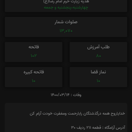
هدیه زیارت حرم امام رضا(ع)
چهارشنبه،پنجشنبه و جمعه
صلوات شمار
13,070
طلب آمرزش
فاتحه
102
80
نماز قضا
فاتحه کبیره
10
10
وفات : 1400/03/14
خدایاروح همه درگذشتگان رابارحمت ومغفرت خودت آرام کن
آدرس آرامگاه : قطعه ۲۱۱ ردیف ۳۰