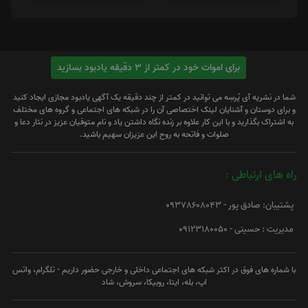
برای اموات خود در کمتر از 3 دقیقه یادبود بسازید
شما در نشریه آی پُرسِه می توانید در کمتر از چند دقیقه یک آگهی یادبود مجازی ایجاد کنید
و برای دوستان و آشنایان لینک اختصاصی آن را در شبکه های اجتماعی و گروه های مختلف
به اشتراک بگذارید و با این کار علاوه بر زنده نگاه داشتن یاد و نام متوفیان عزیز در نثار دعا و
صلوات و فاتحه به روح این عزیزان سهیم باشید.
راه های ارتباطی :
پشتیبان: صادق پور - 09378608043
مدیریت : حسینی - 09123180050
با شماره های فوق در اکثر شبکه های اجتماعی داخلی و خارجی حضور داریم - تلگرام، واتس
اپ، بله، ایتا، روبیکا، سروش، شاد