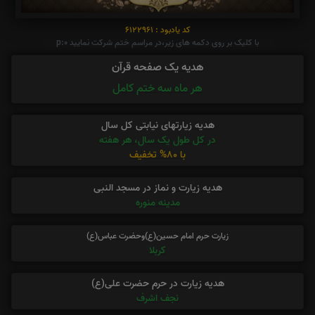
کد یادبود : 6122961
با کلیک بر روی دکمه های زیر،در مراسم ختم شرکت نمایید p:0
هدیه یک صفحه قرآن
هر ماه سه ختم کامل
هدیه زیارتهای نیابتی کل سال
در کل طول یک سال، هر هفته
با 80% تخفیف
هدیه زیارت و نماز در مسجد النبی
مدینه منوره
زیارت حرم امام حسین(ع)وحضرت عباس(ع)
کربلا
هدیه زیارت در حرم حضرت علی(ع)
نجف اشرف