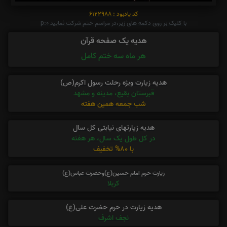
کد یادبود : 6122988
با کلیک بر روی دکمه های زیر،در مراسم ختم شرکت نمایید p:0
هدیه یک صفحه قرآن
هر ماه سه ختم کامل
هدیه زیارت ویژه رحلت رسول اکرم(ص)
قبرستان بقیع، مدینه و مشهد
شب جمعه همین هفته
هدیه زیارتهای نیابتی کل سال
در کل طول یک سال، هر هفته
با 80% تخفیف
زیارت حرم امام حسین(ع)وحضرت عباس(ع)
کربلا
هدیه زیارت در حرم حضرت علی(ع)
نجف اشرف