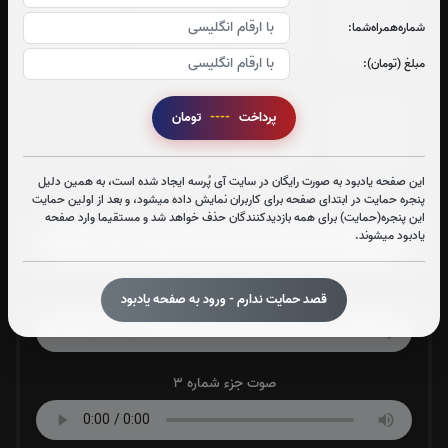
جزء 25
جزء 26
جزء 27
جزء 28
شماره‌همراه‌شما:
0
بار
0
بار
0
بار
0
بار
مبلغ (تومان):
جزء 29
جزء 30
پرداخت
----
تومان
0
بار
0
بار
این صفحه یادبود به صورت رایگان در سایت آی پُرسه ایجاد شده است، به همین دلیل
پنجره حمایت در ابتدای صفحه برای کاربران نمایش داده میشود، و بعد از اولین حمایت
صوت جزء شماره 1
این پنجره(حمایت) برای همه بازدیدکنندگان حذف خواهد شد و مستقیما وارد صفحه
یادبود میشوند.
صوت جزء شماره 2
قصد حمایت ندارم - ورود به صفحه یادبود
صوت جزء شماره 3