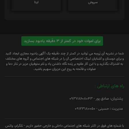
سروش
ایتا
برای اموات خود در کمتر از 3 دقیقه یادبود بسازید
شما در نشریه آی پُرسِه می توانید در کمتر از چند دقیقه یک آگهی یادبود مجازی ایجاد کنید
و برای دوستان و آشنایان لینک اختصاصی آن را در شبکه های اجتماعی و گروه های مختلف
به اشتراک بگذارید و با این کار علاوه بر زنده نگاه داشتن یاد و نام متوفیان عزیز در نثار دعا و
صلوات و فاتحه به روح این عزیزان سهیم باشید.
راه های ارتباطی :
پشتیبان: صادق پور - 09378608043
مدیریت : حسینی - 09123180050
با شماره های فوق در اکثر شبکه های اجتماعی داخلی و خارجی حضور داریم - تلگرام، واتس