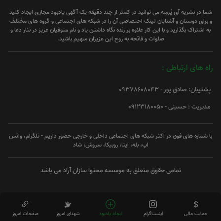
شما در نشریه آی پُرسِه می توانید در کمتر از چند دقیقه یک آگهی یادبود مجازی ایجاد کنید
و برای دوستان و آشنایان لینک اختصاصی آن را در شبکه های اجتماعی و گروه های مختلف
به اشتراک بگذارید و با این کار علاوه بر زنده نگاه داشتن یاد و نام متوفیان عزیز در نثار دعا و
صلوات و فاتحه به روح این عزیزان سهیم باشید.
راه های ارتباطی :
پشتیبان: صادق پور - 09378608043
مدیریت : حسینی - 09123180050
با شماره های فوق در اکثر شبکه های اجتماعی داخلی و خارجی حضور داریم - تلگرام، واتس
اپ، بله، ایتا، روبیکا، سروش، شاد
تمامی حقوق متعلق به موسسه محتوا سازان آراد می باشد
حمایت مالی
اینستاگرام
ایجاد یادبود
شهدای امروز
صفحات امروز