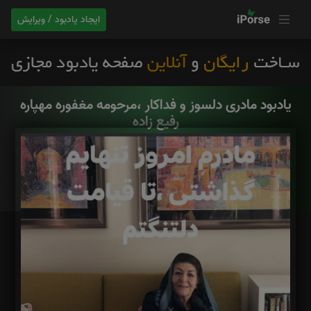
ایجاد یادبود / ویرایش
یادبود مادری دلسوز و فداکار ،مرحومه مغفوره مهپاره
رفیع زاده