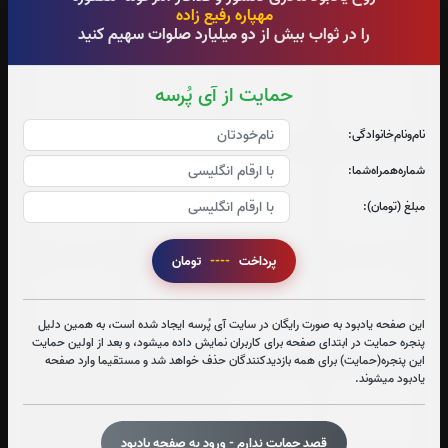
0
بار
0
بار
0
بار
0
بار
مهپاره رفیع زاده
را در ثواب بیش از دو میلیارد صلوات سهیم کنید
جزء 17
جزء 18
جزء 19
جزء 20
حمایت از آی پُرسه
0
بار
0
بار
0
بار
0
بار
نام‌و‌نام‌خانوادگی:
شماره‌همراه‌شما:
جزء 21
جزء 22
جزء 23
جزء 24
مبلغ (تومان):
0
بار
0
بار
0
بار
0
بار
پرداخت
----
تومان
جزء 25
جزء 26
جزء 27
جزء 28
این صفحه یادبود به صورت رایگان در سایت آی پُرسه ایجاد شده است، به همین دلیل
0
بار
0
بار
0
بار
0
بار
پنجره حمایت در ابتدای صفحه برای کاربران نمایش داده میشود، و بعد از اولین حمایت
این پنجره(حمایت) برای همه بازدیدکنندگان حذف خواهد شد و مستقیما وارد صفحه
یادبود میشوند.
جزء 29
جزء 30
1
بار
1
بار
قصد حمایت ندارم - ورود به صفحه یادبود