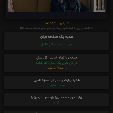
کد یادبود : 6123143
با کلیک بر روی دکمه های زیر،در مراسم ختم شرکت نمایید p:0
هدیه یک صفحه قرآن
هر ماه سه ختم کامل
هدیه زیارتهای نیابتی کل سال
در کل طول یک سال، هر هفته
با 80% تخفیف
هدیه زیارت و نماز در مسجد النبی
مدینه منوره
زیارت حرم امام حسین(ع)وحضرت عباس(ع)
کربلا