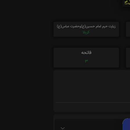
زیارت حرم امام حسین(ع)وحضرت عباس(ع)
کربلا
فاتحه
3