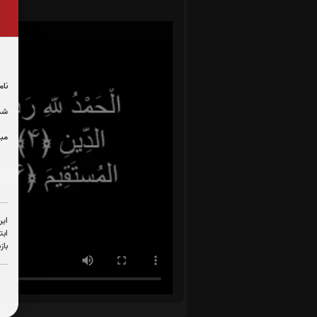
نام
شما
مبل
این
ابت
باز