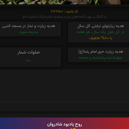
کد یادبود : 6123501
با کلیک بر روی دکمه های زیر،در مراسم ختم شرکت نمایید p:0
هدیه زیارتهای نیابتی کل سال
هدیه زیارت و نماز در مسجد النبی
در کل طول یک سال، هر هفته
مدینه منوره
با 80% تخفیف
هدیه زیارت حرم امام رضا(ع)
صلوات شمار
چهارشنبه،پنجشنبه و جمعه
20
روح یادبود شادروان