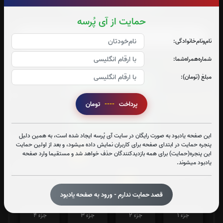
حمایت از آی پُرسه
صوت دعای آل یاسین(فرهمند)
نام‌و‌نام‌خانوادگی:
شماره‌همراه‌شما:
دعای کمیل:
0
بار
مبلغ (تومان):
قرائت دعای کمیل را تقبل میکنم
پرداخت
----
تومان
دعای عهد:
0
بار
قرائت دعای عهد را تقبل میکنم
این صفحه یادبود به صورت رایگان در سایت آی پُرسه ایجاد شده است، به همین دلیل
پنجره حمایت در ابتدای صفحه برای کاربران نمایش داده میشود، و بعد از اولین حمایت
0
تعداد دفعات ختم قران:
بار
این پنجره(حمایت) برای همه بازدیدکنندگان حذف خواهد شد و مستقیما وارد صفحه
یادبود میشوند.
جهت تسریع در ختم قرآن کریم پیشنهاد میشود حضرتعالی جزء
1
شماره
را قرائت بفرمایید
قصد حمایت ندارم - ورود به صفحه یادبود
جزء 1
جزء 2
جزء 3
جزء 4