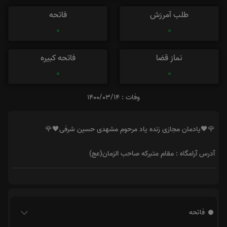
طلب آمرزش
فاتحه
0
0
نماز قضا
فاتحه کبیره
0
0
وفات : 1400/03/14
🌹🖤یادمان مجازی زنده یاد مرحوم مشهدی حسین شرفی🖤🌹
آدرس آرامگاه : مقام متبرکه صاحب الزمان(عج)
فاتحه