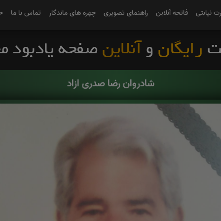
رت نیابتی
فاتحه آنلاین
راهنمای تصویری
چهره های ماندگار
تماس با ما
ح
شادروان رضا صدری ازاد