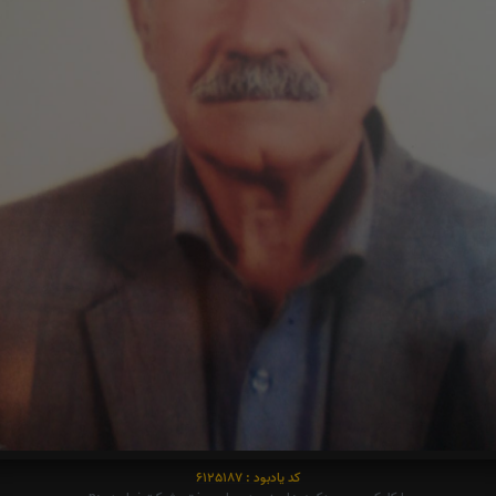
کد یادبود : 6125187