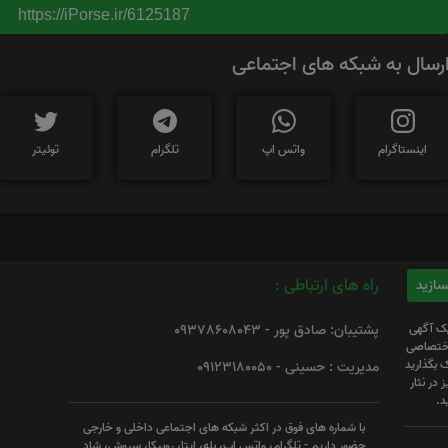
https://iPorse.ir/6125187
رسال به شبکه های اجتماعی
اینستاگرام
واتس اپ
تلگرام
توئیتر
راه های ارتباطی :
یک آگهی
پشتیبان: صادق پور - 09378608043
 اختصاصی
 بگذارید
مدیریت : حسینی - 09123180050
 در نثار
د.
با شماره های فوق در اکثر شبکه های اجتماعی داخلی و خارجی
حضور داریم - تلگرام، واتس اپ، بله، ایتا، روبیکا، سروش، شاد