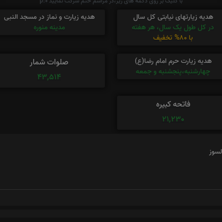
با کلیک بر روی دکمه های زیر،در مراسم ختم شرکت نمایید p:0
هدیه زیارتهای نیابتی کل سال
هدیه زیارت و نماز در مسجد النبی
در کل طول یک سال، هر هفته
مدینه منوره
با 80% تخفیف
هدیه زیارت حرم امام رضا(ع)
صلوات شمار
چهارشنبه،پنجشنبه و جمعه
43,514
فاتحه کبیره
21,230
سوز