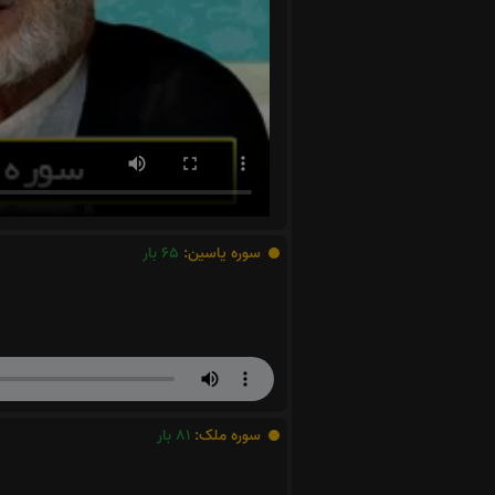
سوره یاسین:
65
بار
سوره ملک:
81
بار