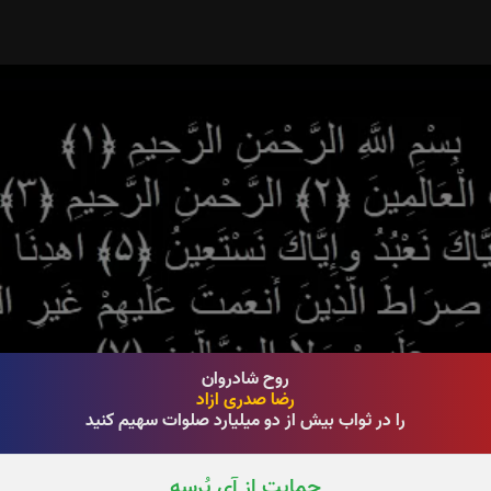
روح شادروان
رضا صدری ازاد
را در ثواب بیش از دو میلیارد صلوات سهیم کنید
حمایت از آی پُرسه