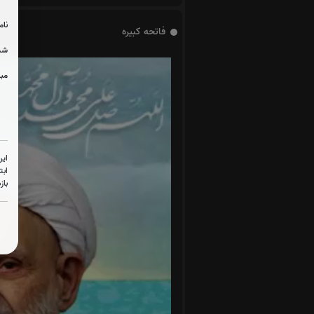
نام
فاتحه کبیره
شما
مبل
این
ابت
باز