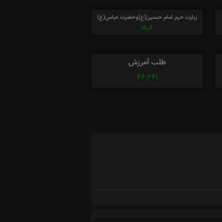
زیارت حرم امام حسین(ع)وحضرت عباس(ع)
کربلا
طلب آمرزش
26,261