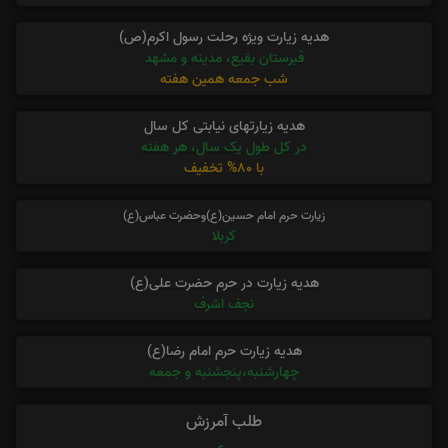
هدیه زیارت ویژه رحلت رسول اکرم(ص)
قبرستان بقیع، مدینه و مشهد
شب جمعه همین هفته
هدیه زیارتهای نیابتی کل سال
در کل طول یک سال، هر هفته
با 80% تخفیف
زیارت حرم امام حسین(ع)وحضرت عباس(ع)
کربلا
هدیه زیارت در حرم حضرت علی(ع)
نجف اشرف
هدیه زیارت حرم امام رضا(ع)
چهارشنبه،پنجشنبه و جمعه
طلب آمرزش