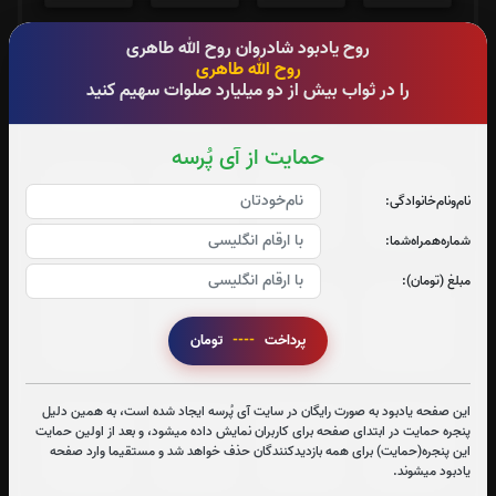
روح یادبود شادروان روح الله طاهری
روح الله طاهری
جزء 13
جزء 14
جزء 15
جزء 16
را در ثواب بیش از دو میلیارد صلوات سهیم کنید
0
بار
0
بار
0
بار
0
بار
حمایت از آی پُرسه
جزء 17
جزء 18
جزء 19
جزء 20
نام‌و‌نام‌خانوادگی:
0
بار
0
بار
0
بار
0
بار
شماره‌همراه‌شما:
مبلغ (تومان):
جزء 21
جزء 22
جزء 23
جزء 24
پرداخت
----
تومان
0
بار
0
بار
0
بار
0
بار
این صفحه یادبود به صورت رایگان در سایت آی پُرسه ایجاد شده است، به همین دلیل
جزء 25
جزء 26
جزء 27
جزء 28
پنجره حمایت در ابتدای صفحه برای کاربران نمایش داده میشود، و بعد از اولین حمایت
این پنجره(حمایت) برای همه بازدیدکنندگان حذف خواهد شد و مستقیما وارد صفحه
0
بار
0
بار
0
بار
0
بار
یادبود میشوند.