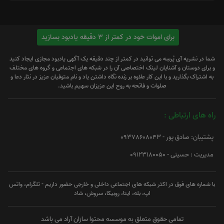
برای اموات خود در کمتر از 3 دقیقه یادبود بسازید
شما در نشریه آی پُرسِه می توانید در کمتر از چند دقیقه یک آگهی یادبود مجازی ایجاد کنید
و برای دوستان و آشنایان لینک اختصاصی آن را در شبکه های اجتماعی و گروه های مختلف
به اشتراک بگذارید و با این کار علاوه بر زنده نگاه داشتن یاد و نام متوفیان عزیز در نثار دعا و
صلوات و فاتحه به روح این عزیزان سهیم باشید.
راه های ارتباطی :
پشتیبان: صادق پور - 09378608043
مدیریت : حسینی - 09123180050
با شماره های فوق در اکثر شبکه های اجتماعی داخلی و خارجی حضور داریم - تلگرام، واتس
اپ، بله، ایتا، روبیکا، سروش، شاد
تمامی حقوق متعلق به موسسه محتوا سازان آراد می باشد