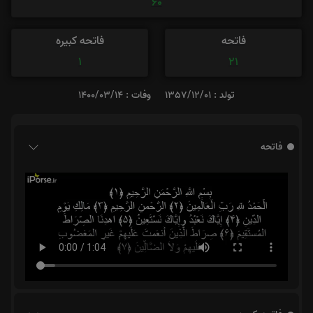
60
فاتحه
فاتحه کبیره
1
21
تولد : 1357/12/01
وفات : 1400/03/14
فاتحه