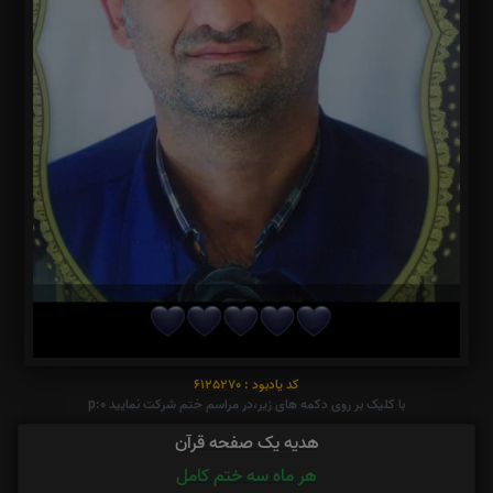
کد یادبود : 6125270
با کلیک بر روی دکمه های زیر،در مراسم ختم شرکت نمایید p:0
هدیه یک صفحه قرآن
هر ماه سه ختم کامل