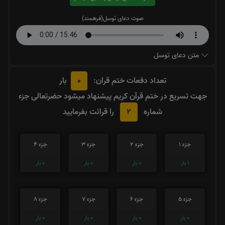
صوت دعای توسل(فرهمند)
متن دعای توسل
0
تعداد دفعات ختم قران:
بار
جهت تسریع در ختم قرآن کریم پیشنهاد میشود حضرتعالی جزء
2
شماره
را قرائت بفرمایید
جزء 1
جزء 2
جزء 3
جزء 4
1
بار
0
بار
0
بار
0
بار
جزء 5
جزء 6
جزء 7
جزء 8
0
بار
0
بار
0
بار
0
بار