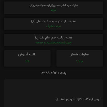
زیارت حرم امام حسین(ع)وحضرت عباس(ع)
کربلا
هدیه زیارت در حرم حضرت علی(ع)
نجف اشرف
هدیه زیارت حرم امام رضا(ع)
چهارشنبه،پنجشنبه و جمعه
صلوات شمار
طلب آمرزش
29
1,210
وفات : 1398/04/12
آدرس آرامگاه : گلزار شهدای استبرق