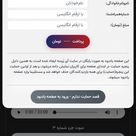
نام‌و‌نام‌خانوادگی:
جزء 25
جزء 26
جزء 27
جزء 28
شماره‌همراه‌شما:
مبلغ (تومان):
0
بار
0
بار
0
بار
0
بار
پرداخت
----
تومان
جزء 29
جزء 30
0
بار
0
بار
این صفحه یادبود به صورت رایگان در سایت آی پُرسه ایجاد شده است، به همین دلیل
پنجره حمایت در ابتدای صفحه برای کاربران نمایش داده میشود، و بعد از اولین حمایت
این پنجره(حمایت) برای همه بازدیدکنندگان حذف خواهد شد و مستقیما وارد صفحه
صوت جزء شماره 1
یادبود میشوند.
قصد حمایت ندارم - ورود به صفحه یادبود
صوت جزء شماره 2
صوت جزء شماره 3