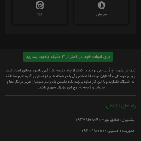
سروش
ایتا
برای اموات خود در کمتر از 3 دقیقه یادبود بسازید
شما در نشریه آی پُرسِه می توانید در کمتر از چند دقیقه یک آگهی یادبود مجازی ایجاد کنید
و برای دوستان و آشنایان لینک اختصاصی آن را در شبکه های اجتماعی و گروه های مختلف
به اشتراک بگذارید و با این کار علاوه بر زنده نگاه داشتن یاد و نام متوفیان عزیز در نثار دعا و
صلوات و فاتحه به روح این عزیزان سهیم باشید.
راه های ارتباطی :
پشتیبان: صادق پور - 09378608043
مدیریت : حسینی - 09123180050