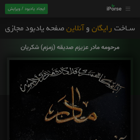
ایجاد یادبود / ویرایش
مرحومه مادر عزیزم صدیقه (زمزم) شکریان