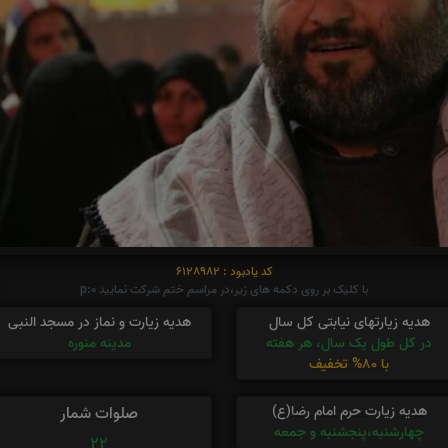
کد یادبود : 6128982
با کلیک بر روی دکمه های زیر،در مراسم ختم شرکت نمایید p:0
هدیه زیارتهای نیابتی کل سال
هدیه زیارت و نماز در مسجد النبی
در کل طول یک سال، هر هفته
مدینه منوره
با 80% تخفیف
هدیه زیارت حرم امام رضا(ع)
صلوات شمار
چهارشنبه،پنجشنبه و جمعه
22