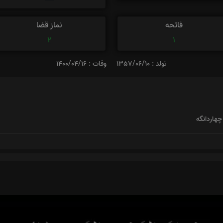
فاتحه
نماز قضا
2
1
تولد : 1357/06/10
وفات : 1400/04/16
چهاردانگه