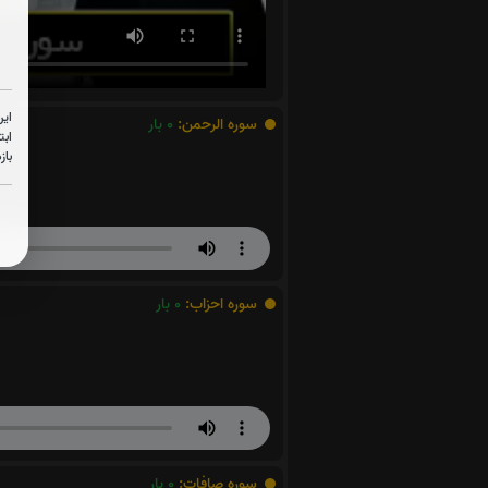
این
سوره الرحمن:
0
بار
ابت
باز
سوره احزاب:
0
بار
سوره صافات:
0
بار