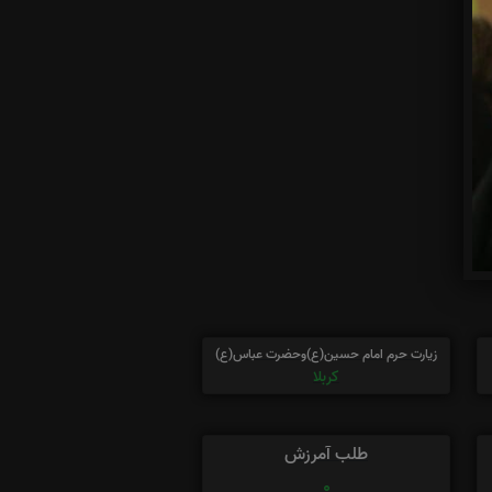
زیارت حرم امام حسین(ع)وحضرت عباس(ع)
کربلا
طلب آمرزش
0