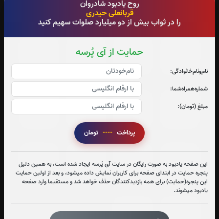
روح یادبود شادروان
قربانعلی حیدری
0
بار
0
بار
0
بار
0
بار
را در ثواب بیش از دو میلیارد صلوات سهیم کنید
جزء 17
جزء 18
جزء 19
جزء 20
حمایت از آی پُرسه
0
بار
0
بار
0
بار
0
بار
نام‌و‌نام‌خانوادگی:
شماره‌همراه‌شما:
جزء 21
جزء 22
جزء 23
جزء 24
مبلغ (تومان):
0
بار
0
بار
0
بار
0
بار
پرداخت
----
تومان
جزء 25
جزء 26
جزء 27
جزء 28
این صفحه یادبود به صورت رایگان در سایت آی پُرسه ایجاد شده است، به همین دلیل
0
بار
0
بار
0
بار
0
بار
پنجره حمایت در ابتدای صفحه برای کاربران نمایش داده میشود، و بعد از اولین حمایت
این پنجره(حمایت) برای همه بازدیدکنندگان حذف خواهد شد و مستقیما وارد صفحه
یادبود میشوند.
جزء 29
جزء 30