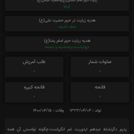
زیارت حرم امام حسین(ع)وحضرت عباس(ع)
کربلا
هدیه زیارت در حرم حضرت علی(ع)
نجف اشرف
هدیه زیارت حرم امام رضا(ع)
چهارشنبه،پنجشنبه و جمعه
صلوات شمار
طلب آمرزش
0
0
فاتحه
فاتحه کبیره
0
0
تولد : 1323/04/04
وفات : 1400/04/15
پدرم دگرنشاط عیدهم اردوریت غم انگیزاست،چگونه توانستی آن همه