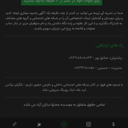
برای اموات خود در کمتر از 3 دقیقه یادبود بسازید
شما در نشریه آی پُرسِه می توانید در کمتر از چند دقیقه یک آگهی یادبود مجازی ایجاد کنید
و برای دوستان و آشنایان لینک اختصاصی آن را در شبکه های اجتماعی و گروه های مختلف
به اشتراک بگذارید و با این کار علاوه بر زنده نگاه داشتن یاد و نام متوفیان عزیز در نثار دعا و
صلوات و فاتحه به روح این عزیزان سهیم باشید.
راه های ارتباطی :
پشتیبان: صادق پور - 09378608043
مدیریت : حسینی - 09123180050
با شماره های فوق در اکثر شبکه های اجتماعی داخلی و خارجی حضور داریم - تلگرام، واتس
اپ، بله، ایتا، روبیکا، سروش، شاد
تمامی حقوق متعلق به موسسه محتوا سازان آراد می باشد