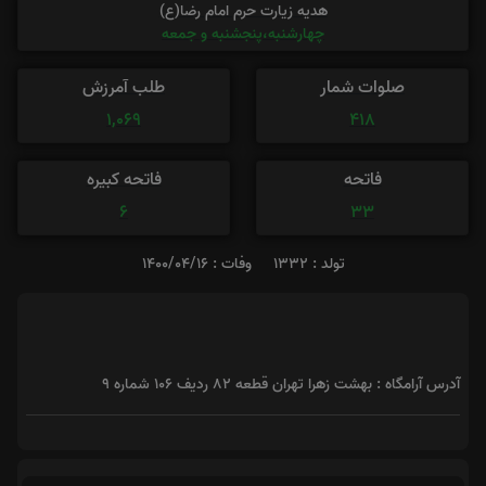
هدیه زیارت حرم امام رضا(ع)
چهارشنبه،پنجشنبه و جمعه
صلوات شمار
طلب آمرزش
1,069
418
فاتحه
فاتحه کبیره
6
33
تولد : 1332
وفات : 1400/04/16
آدرس آرامگاه : بهشت زهرا تهران قطعه 82 ردیف 106 شماره 9