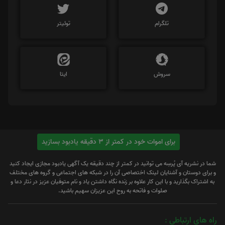
تلگرام
توئیتر
سروش
ایتا
برای اموات خود در کمتر از 3 دقیقه یادبود بسازید
شما در نشریه آی پُرسِه می توانید در کمتر از چند دقیقه یک آگهی یادبود مجازی ایجاد کنید
و برای دوستان و آشنایان لینک اختصاصی آن را در شبکه های اجتماعی و گروه های مختلف
به اشتراک بگذارید و با این کار علاوه بر زنده نگاه داشتن یاد و نام متوفیان عزیز در نثار دعا و
صلوات و فاتحه به روح این عزیزان سهیم باشید.
راه های ارتباطی :