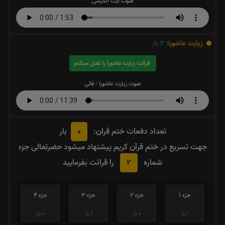
صوت آیت الکرسی
زیارت عاشورا:
2
بار
قرائت زیارت عاشورا را تقبل میکنم
صوت زیارت عاشورا - فانی
0
تعداد دفعات ختم قران:
بار
جهت تسریع در ختم قرآن کریم پیشنهاد میشود حضرتعالی جزء
2
شماره
را قرائت بفرمایید
جزء 1
جزء 2
جزء 3
جزء 4
1
بار
0
بار
1
بار
0
بار