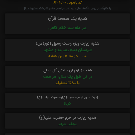
کد یادبود : 6129520
با کلیک بر روی دکمه های زیر،در مراسم ختم شرکت نمایید p:0
هدیه یک صفحه قرآن
هر ماه سه ختم کامل
هدیه زیارت ویژه رحلت رسول اکرم(ص)
قبرستان بقیع، مدینه و مشهد
شب جمعه همین هفته
هدیه زیارتهای نیابتی کل سال
در کل طول یک سال، هر هفته
با 80% تخفیف
زیارت حرم امام حسین(ع)وحضرت عباس(ع)
کربلا
هدیه زیارت در حرم حضرت علی(ع)
نجف اشرف