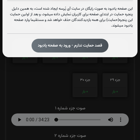
این صفحه یادبود به صورت رایگان در سایت آی پُرسه ایجاد شده است، به همین دلیل
جزء 21
جزء 22
جزء 23
جزء 24
پنجره حمایت در ابتدای صفحه برای کاربران نمایش داده میشود، و بعد از اولین حمایت
این پنجره(حمایت) برای همه بازدیدکنندگان حذف خواهد شد و مستقیما وارد صفحه
0
بار
0
بار
0
بار
0
بار
یادبود میشوند.
قصد حمایت ندارم - ورود به صفحه یادبود
جزء 25
جزء 26
جزء 27
جزء 28
0
بار
0
بار
0
بار
0
بار
جزء 29
جزء 30
0
بار
0
بار
صوت جزء شماره 1
صوت جزء شماره 2