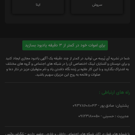
سروش
ایتا
برای اموات خود در کمتر از 3 دقیقه یادبود بسازید
شما در نشریه آی پُرسِه می توانید در کمتر از چند دقیقه یک آگهی یادبود مجازی ایجاد کنید
و برای دوستان و آشنایان لینک اختصاصی آن را در شبکه های اجتماعی و گروه های مختلف
به اشتراک بگذارید و با این کار علاوه بر زنده نگاه داشتن یاد و نام متوفیان عزیز در نثار دعا و
صلوات و فاتحه به روح این عزیزان سهیم باشید.
راه های ارتباطی :
پشتیبان: صادق پور - 09378608043
مدیریت : حسینی - 09123180050
با شماره های فوق در اکثر شبکه های اجتماعی داخلی و خارجی حضور داریم - تلگرام، واتس