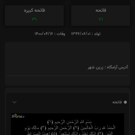
فاتحه
فاتحه کبیره
31
71
تولد : 1346/06/01
وفات : 1400/04/16
آدرس آرامگاه : زرين شهر
فاتحه