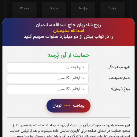
جزء 9
جزء 10
جزء 11
جزء 12
0
بار
0
بار
0
بار
0
بار
روح شادروان حاج اسدالله سلیمیان
اسدالله سلیمیان
را در ثواب بیش از دو میلیارد صلوات سهیم کنید
جزء 13
جزء 14
جزء 15
جزء 16
0
بار
0
بار
0
بار
0
بار
حمایت از آی پُرسه
نام‌و‌نام‌خانوادگی:
جزء 17
جزء 18
جزء 19
جزء 20
شماره‌همراه‌شما:
0
بار
0
بار
0
بار
0
بار
مبلغ (تومان):
پرداخت
----
تومان
جزء 21
جزء 22
جزء 23
جزء 24
0
بار
0
بار
0
بار
0
بار
این صفحه یادبود به صورت رایگان در سایت آی پُرسه ایجاد شده است، به همین دلیل
پنجره حمایت در ابتدای صفحه برای کاربران نمایش داده میشود، و بعد از اولین حمایت
این پنجره(حمایت) برای همه بازدیدکنندگان حذف خواهد شد و مستقیما وارد صفحه