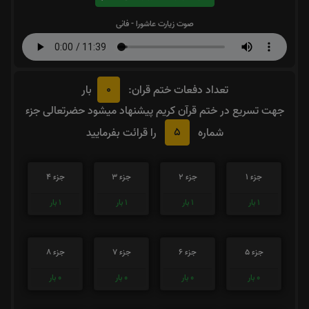
صوت زیارت عاشورا - فانی
0
تعداد دفعات ختم قران:
بار
جهت تسریع در ختم قرآن کریم پیشنهاد میشود حضرتعالی جزء
5
شماره
را قرائت بفرمایید
جزء 1
جزء 2
جزء 3
جزء 4
1
بار
1
بار
1
بار
1
بار
جزء 5
جزء 6
جزء 7
جزء 8
0
بار
0
بار
0
بار
0
بار