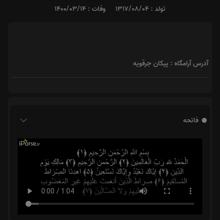
تولد : 1317/08/04
وفات : 1400/03/14
آدرس آرامگاه : پیکان جرقویه
فاتحه