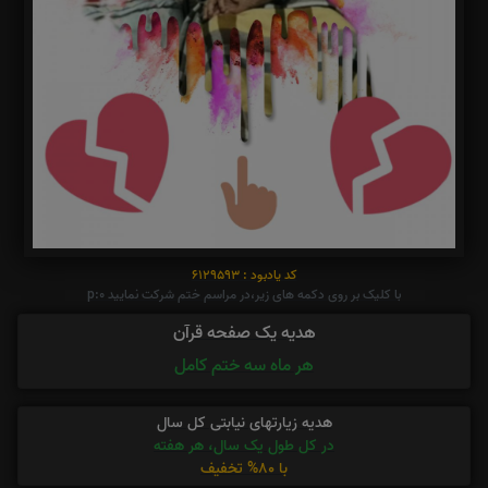
کد یادبود : 6129593
با کلیک بر روی دکمه های زیر،در مراسم ختم شرکت نمایید p:0
هدیه یک صفحه قرآن
هر ماه سه ختم کامل
هدیه زیارتهای نیابتی کل سال
در کل طول یک سال، هر هفته
با 80% تخفیف