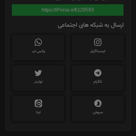
https://iPorse.ir/6129593
ارسال به شبکه های اجتماعی
اینستاگرام
واتس اپ
تلگرام
توئیتر
سروش
ایتا