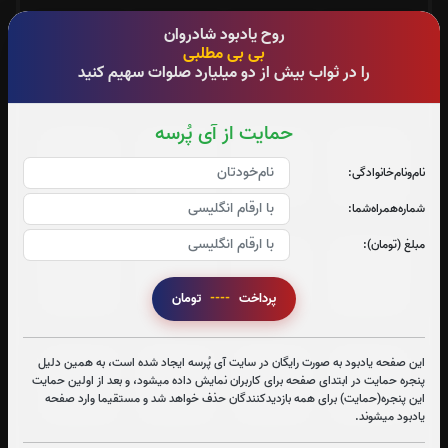
روح یادبود شادروان
جزء 13
جزء 14
جزء 15
جزء 16
بی بی مطلبی
را در ثواب بیش از دو میلیارد صلوات سهیم کنید
0
بار
0
بار
0
بار
0
بار
حمایت از آی پُرسه
جزء 17
جزء 18
جزء 19
جزء 20
نام‌و‌نام‌خانوادگی:
0
بار
0
بار
0
بار
0
بار
شماره‌همراه‌شما:
مبلغ (تومان):
جزء 21
جزء 22
جزء 23
جزء 24
0
بار
0
بار
0
بار
0
بار
پرداخت
----
تومان
این صفحه یادبود به صورت رایگان در سایت آی پُرسه ایجاد شده است، به همین دلیل
جزء 25
جزء 26
جزء 27
جزء 28
پنجره حمایت در ابتدای صفحه برای کاربران نمایش داده میشود، و بعد از اولین حمایت
این پنجره(حمایت) برای همه بازدیدکنندگان حذف خواهد شد و مستقیما وارد صفحه
0
بار
0
بار
0
بار
0
بار
یادبود میشوند.