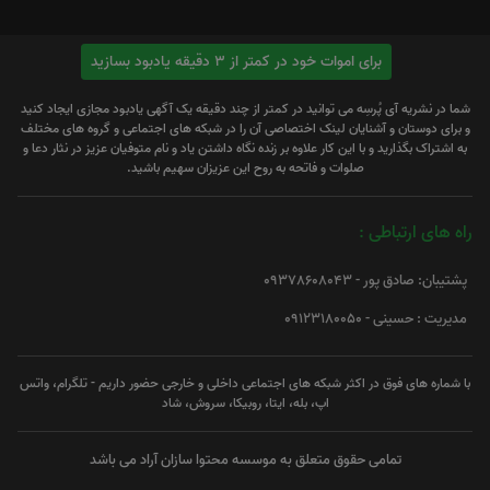
برای اموات خود در کمتر از 3 دقیقه یادبود بسازید
شما در نشریه آی پُرسِه می توانید در کمتر از چند دقیقه یک آگهی یادبود مجازی ایجاد کنید
و برای دوستان و آشنایان لینک اختصاصی آن را در شبکه های اجتماعی و گروه های مختلف
به اشتراک بگذارید و با این کار علاوه بر زنده نگاه داشتن یاد و نام متوفیان عزیز در نثار دعا و
صلوات و فاتحه به روح این عزیزان سهیم باشید.
راه های ارتباطی :
پشتیبان: صادق پور - 09378608043
مدیریت : حسینی - 09123180050
با شماره های فوق در اکثر شبکه های اجتماعی داخلی و خارجی حضور داریم - تلگرام، واتس
اپ، بله، ایتا، روبیکا، سروش، شاد
تمامی حقوق متعلق به موسسه محتوا سازان آراد می باشد