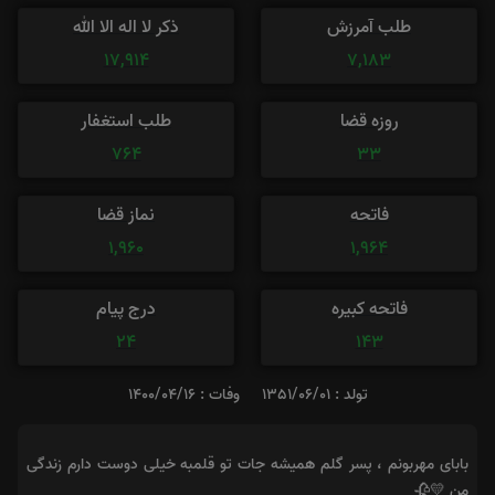
طلب آمرزش
ذکر لا اله الا الله
17,914
7,183
روزه قضا
طلب استغفار
764
33
فاتحه
نماز قضا
1,960
1,964
فاتحه کبیره
درج پیام
24
143
تولد : 1351/06/01
وفات : 1400/04/16
بابای مهربونم ، پسر گلم همیشه جات تو قلمبه خیلی دوست دارم زندگی
من 💛🥀