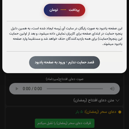
پرداخت
----
تومان
این صفحه یادبود به صورت رایگان در سایت آی پُرسه ایجاد شده است، به همین دلیل
پنجره حمایت در ابتدای صفحه برای کاربران نمایش داده میشود، و بعد از اولین حمایت
این پنجره(حمایت) برای همه بازدیدکنندگان حذف خواهد شد و مستقیما وارد صفحه
یادبود میشوند.
دعای افتتاح (رمضان):
4
بار
قصد حمایت ندارم - ورود به صفحه یادبود
قرائت دعای افتتاح (رمضان) را تقبل میکنم
صوت دعای افتتاح(میرداماد)
متن دعای افتتاح (رمضان)
دعای سحر (رمضان):
5
بار
قرائت دعای سحر (رمضان) را تقبل میکنم