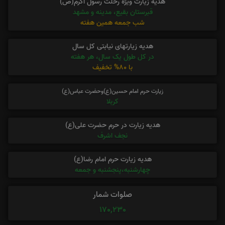
هدیه زیارت ویژه رحلت رسول اکرم(ص)
قبرستان بقیع، مدینه و مشهد
شب جمعه همین هفته
هدیه زیارتهای نیابتی کل سال
در کل طول یک سال، هر هفته
با 80% تخفیف
زیارت حرم امام حسین(ع)وحضرت عباس(ع)
کربلا
هدیه زیارت در حرم حضرت علی(ع)
نجف اشرف
هدیه زیارت حرم امام رضا(ع)
چهارشنبه،پنجشنبه و جمعه
صلوات شمار
170,230