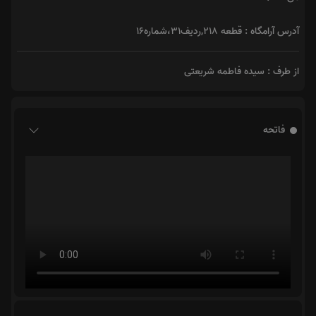
آدرس آرامگاه : قطعه 218,ردیف31،شماره16
از طرف : سیده فاطمه شریعتی
فاتحه