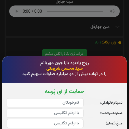
صوت چهارقل
متن چهارقل
وَإِن يَكَادُ:
1
بار
قرائت وَإِن يَكَادُ را تقبل میکنم
روح یادبود بابا جون مهربانم
صوت آیه وَإِن يَكَادُ
سید محسن شریعتی
را در ثواب بیش از دو میلیارد صلوات سهیم کنید
حمایت از آی پُرسه
متن وَإِن يَكَادُ
نام‌و‌نام‌خانوادگی:
دعای ربنای استاد شجریان
شماره‌همراه‌شما:
مبلغ (تومان):