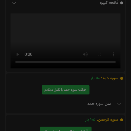
فاتحه کبیره
سوره حمد:
110
بار
قرائت سوره حمد را تقبل میکنم
متن سوره حمد
سوره الرحمن:
105
بار