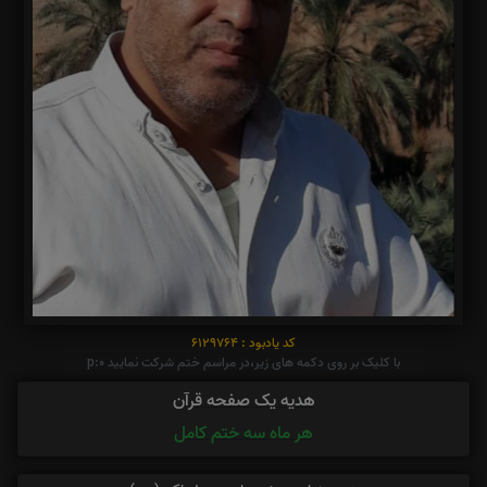
کد یادبود : 6129764
با کلیک بر روی دکمه های زیر،در مراسم ختم شرکت نمایید p:0
هدیه یک صفحه قرآن
هر ماه سه ختم کامل