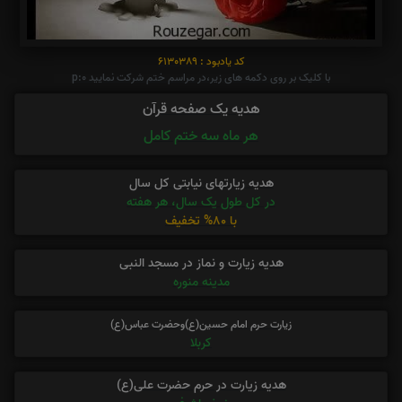
کد یادبود : 6130389
با کلیک بر روی دکمه های زیر،در مراسم ختم شرکت نمایید p:0
هدیه یک صفحه قرآن
هر ماه سه ختم کامل
هدیه زیارتهای نیابتی کل سال
در کل طول یک سال، هر هفته
با 80% تخفیف
هدیه زیارت و نماز در مسجد النبی
مدینه منوره
زیارت حرم امام حسین(ع)وحضرت عباس(ع)
کربلا
هدیه زیارت در حرم حضرت علی(ع)