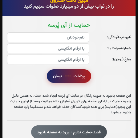
مهین دخت خسروی
را در ثواب بیش از دو میلیارد صلوات سهیم کنید
جزء 17
جزء 18
جزء 19
جزء 20
حمایت از آی پُرسه
0
بار
0
بار
0
بار
0
بار
نام‌و‌نام‌خانوادگی:
شماره‌همراه‌شما:
جزء 21
جزء 22
جزء 23
جزء 24
مبلغ (تومان):
0
بار
0
بار
0
بار
0
بار
پرداخت
----
تومان
جزء 25
جزء 26
جزء 27
جزء 28
0
بار
0
بار
0
بار
0
بار
این صفحه یادبود به صورت رایگان در سایت آی پُرسه ایجاد شده است، به همین دلیل
پنجره حمایت در ابتدای صفحه برای کاربران نمایش داده میشود، و بعد از اولین حمایت
این پنجره(حمایت) برای همه بازدیدکنندگان حذف خواهد شد و مستقیما وارد صفحه
یادبود میشوند.
جزء 29
جزء 30
0
بار
0
بار
قصد حمایت ندارم - ورود به صفحه یادبود