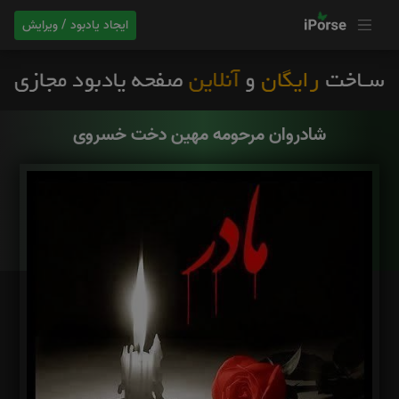
ایجاد یادبود / ویرایش
شادروان مرحومه مهین دخت خسروی