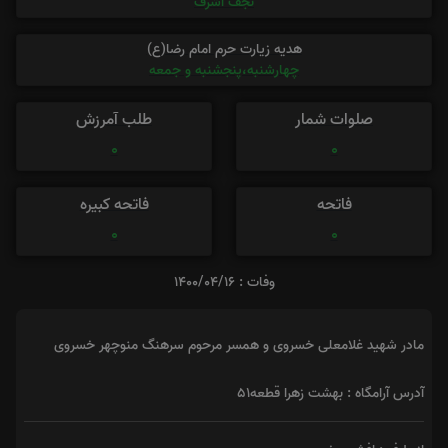
نجف اشرف
هدیه زیارت حرم امام رضا(ع)
چهارشنبه،پنجشنبه و جمعه
صلوات شمار
طلب آمرزش
0
0
فاتحه
فاتحه کبیره
0
0
وفات : 1400/04/16
مادر شهید غلامعلی خسروی و همسر مرحوم سرهنگ منوچهر خسروی
آدرس آرامگاه : بهشت زهرا قطعه۵۱