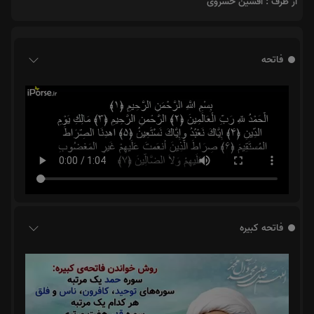
از طرف : افشین خسروی
فاتحه
فاتحه کبیره