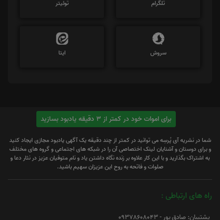
تلگرام
توئیتر
سروش
ایتا
برای اموات خود در کمتر از 3 دقیقه یادبود بسازید
شما در نشریه آی پُرسِه می توانید در کمتر از چند دقیقه یک آگهی یادبود مجازی ایجاد کنید
و برای دوستان و آشنایان لینک اختصاصی آن را در شبکه های اجتماعی و گروه های مختلف
به اشتراک بگذارید و با این کار علاوه بر زنده نگاه داشتن یاد و نام متوفیان عزیز در نثار دعا و
صلوات و فاتحه به روح این عزیزان سهیم باشید.
راه های ارتباطی :
پشتیبان: صادق پور - 09378608043