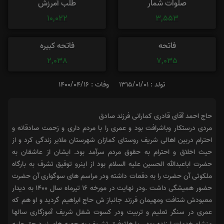
صلوات شمار
طلب آمرزش
10,022
3,553
فاتحه
فاتحه کبیره
2,038
7,035
تولد : 1315/01/01
وفات : 1400/04/16
حاج احمد آقای قادری کمارانی فرزند صادق
مردی درستکار وباشرافت بود و عمری را با مردم داری و زحمت صادقانه و
احترام دربین اهالی شریف روستای کمازان شهرستان ملایر زندگی کرد و از
حیث اخلاق و احترام به حقوق مردم سرآمد بود. ایشان از عاشقان به
حضرت اباعبدالله الحسین علیه السلام بود از اینرو توفیق تشرف به بارگاه
ملکوتی آن حضرت را به دفعات داشته ودر مراسم های سوگواری آن حضرت
حضور همیشگی داشت .ودر نهایت در مورخه ۱۶ تیرماه سال ۱۴۰۰ به دیدار
معبودش شتافت ومهیمان فرزند جانباز ش حاج ابراهیم گردید و او هم که
عمری در سنگر تعلیم و تربیت ودر کسوت شغل شریف آموزگاری سالها