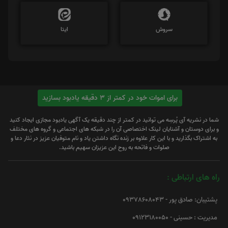
سروش
ایتا
برای اموات خود در کمتر از 3 دقیقه یادبود بسازید
شما در نشریه آی پُرسِه می توانید در کمتر از چند دقیقه یک آگهی یادبود مجازی ایجاد کنید
و برای دوستان و آشنایان لینک اختصاصی آن را در شبکه های اجتماعی و گروه های مختلف
به اشتراک بگذارید و با این کار علاوه بر زنده نگاه داشتن یاد و نام متوفیان عزیز در نثار دعا و
صلوات و فاتحه به روح این عزیزان سهیم باشید.
راه های ارتباطی :
پشتیبان: صادق پور - 09378608043
مدیریت : حسینی - 09123180050