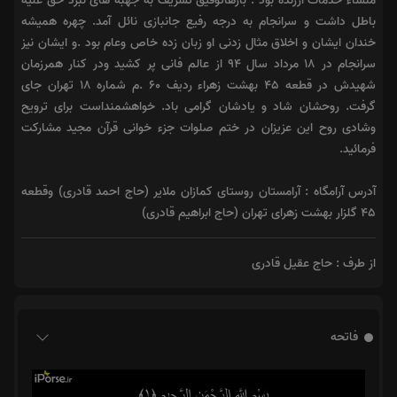
منشاء خدمات ارزنده بود . بارهاتوفیق تشریف به جهبه های نبرد حق علیه
باطل داشت و سرانجام به درجه رفیع جانبازی نائل آمد. چهره همیشه
خندان ایشان و اخلاق مثال زدنی او زبان زده خاص وعام بود .و ایشان نیز
سرانجام در ۱۸ مرداد سال ۹۴ از عالم فانی پر کشید ودر کنار همرزمان
شهیدش در قطعه ۴۵ بهشت زهراء ردیف ۶۰ .م شماره ۱۸ تهران جای
گرفت. روحشان شاد و یادشان گرامی باد. خواهشمنداست برای ترویح
وشادی روح این عزیزان در ختم صلوات جزء خوانی قرآن مجید مشارکت
فرمائید.
آدرس آرامگاه : آرامستان روستای کمازان ملایر (حاج احمد قادری) وقطعه
۴۵ گلزار بهشت زهرای تهران (حاج ابراهیم قادری)
از طرف : حاج عقیل قادری
فاتحه