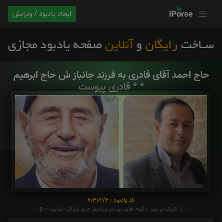
ایجاد یادبود / ویرایش
حاج احمد آقای قادری به فرزند جانباز ش حاج ابرهیم
قادری پیوست * *
کد یادبود : 6131874
با کلیک بر روی دکمه های زیر،در مراسم ختم شرکت نمایید p:0