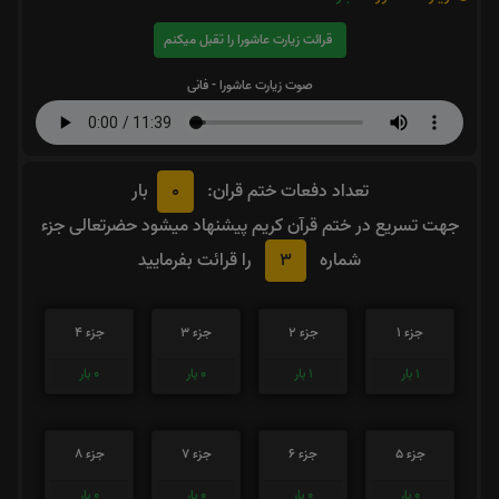
قرائت زیارت عاشورا را تقبل میکنم
صوت زیارت عاشورا - فانی
0
تعداد دفعات ختم قران:
بار
جهت تسریع در ختم قرآن کریم پیشنهاد میشود حضرتعالی جزء
3
شماره
را قرائت بفرمایید
جزء 1
جزء 2
جزء 3
جزء 4
1
بار
1
بار
0
بار
0
بار
جزء 5
جزء 6
جزء 7
جزء 8
0
بار
0
بار
0
بار
0
بار