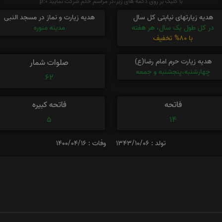
با کلیک بر روی دکمه های زیر،در مراسم ختم شرکت نمایید p:0
هدیه زیارتهای نیابتی کل سال
هدیه زیارت و نماز در مسجد النبی
در کل طول یک سال، هر هفته
مدینه منوره
با 80% تخفیف
هدیه زیارت حرم امام رضا(ع)
صلوات شمار
چهارشنبه،پنجشنبه و جمعه
62
فاتحه
فاتحه کبیره
5
14
تولد : 1343/10/06
وفات : 1400/04/16