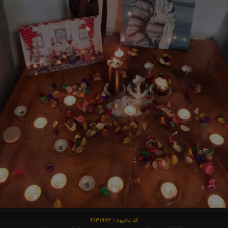
کد یادبود : 6131972