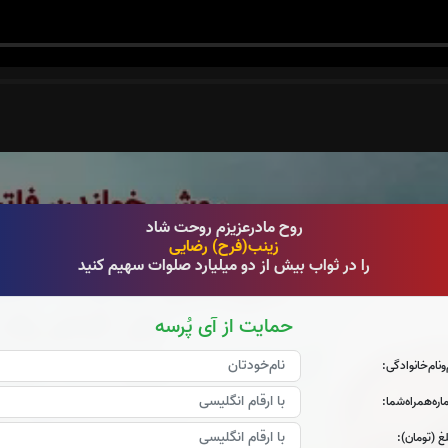
روح مادرعزیزم روحت شاد
زینب(فرح) رضایی
را در ثواب بیش از دو میلیارد صلوات سهیم کنید
حمایت از آی پُرسه
‌و‌نام‌خانوادگی:
ره‌همراه‌شما:
غ (تومان):