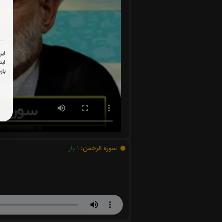
این
ابت
باز
سوره الرحمن:
1
بار