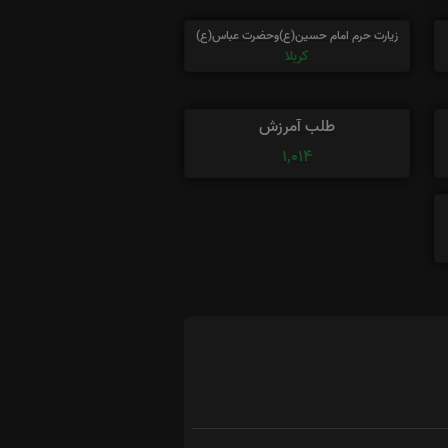
زیارت حرم امام حسین(ع)وحضرت عباس(ع)
کربلا
طلب آمرزش
1,014