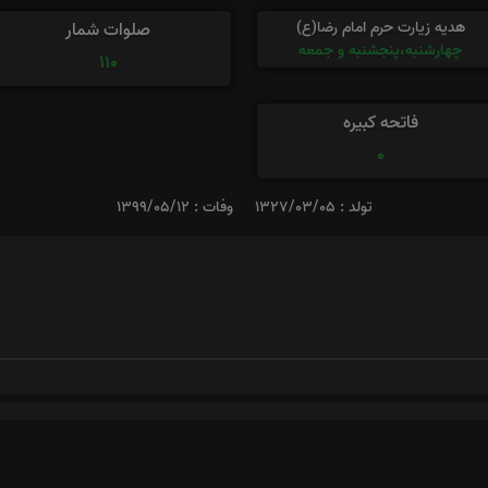
هدیه زیارت حرم امام رضا(ع)
صلوات شمار
چهارشنبه،پنجشنبه و جمعه
110
فاتحه کبیره
0
تولد : 1327/03/05
وفات : 1399/05/12