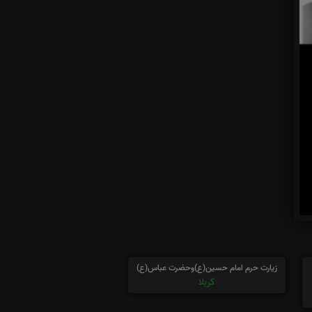
زیارت حرم امام حسین(ع)وحضرت عباس(ع)
کربلا