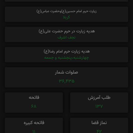
زیارت حرم امام حسین(ع)وحضرت عباس(ع)
کربلا
هدیه زیارت در حرم حضرت علی(ع)
نجف اشرف
هدیه زیارت حرم امام رضا(ع)
چهارشنبه،پنجشنبه و جمعه
صلوات شمار
36,435
طلب آمرزش
فاتحه
68
137
نماز قضا
فاتحه کبیره
11
42