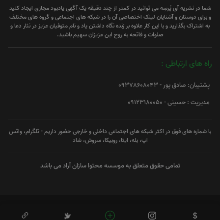
شما در نشریه آی پُرسِه می توانید در کمتر از چند دقیقه یک آگهی یادبود مجازی ایجاد کنید
و برای دوستان و آشنایان لینک اختصاصی آن را در شبکه های اجتماعی و گروه های مختلف
به اشتراک بگذارید و با این کار علاوه بر زنده نگاه داشتن یاد و نام متوفیان عزیز در نثار دعا و
صلوات و فاتحه به روح این عزیزان سهیم باشید.
راه های ارتباطی :
پشتیبان: صادق پور - 09378608043
مدیریت : حسینی - 09123180050
با شماره های فوق در اکثر شبکه های اجتماعی داخلی و خارجی حضور داریم - تلگرام، واتس
اپ، بله، ایتا، روبیکا، سروش، شاد
تمامی حقوق متعلق به موسسه محتوا سازان آراد می باشد