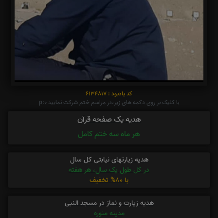
کد یادبود : 6134817
با کلیک بر روی دکمه های زیر،در مراسم ختم شرکت نمایید p:0
هدیه یک صفحه قرآن
هر ماه سه ختم کامل
هدیه زیارتهای نیابتی کل سال
در کل طول یک سال، هر هفته
با 80% تخفیف
هدیه زیارت و نماز در مسجد النبی
مدینه منوره