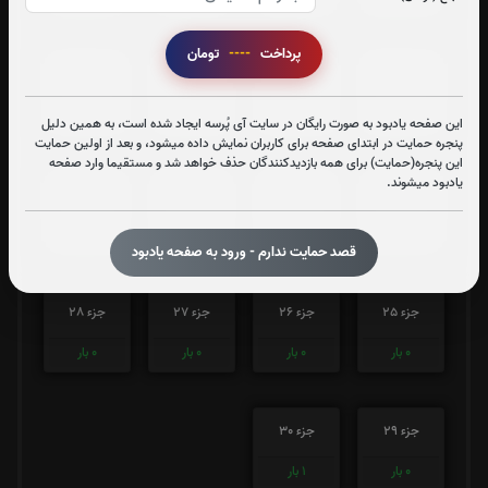
پرداخت
----
تومان
جزء 17
جزء 18
جزء 19
جزء 20
0
بار
0
بار
0
بار
0
بار
این صفحه یادبود به صورت رایگان در سایت آی پُرسه ایجاد شده است، به همین دلیل
پنجره حمایت در ابتدای صفحه برای کاربران نمایش داده میشود، و بعد از اولین حمایت
این پنجره(حمایت) برای همه بازدیدکنندگان حذف خواهد شد و مستقیما وارد صفحه
یادبود میشوند.
جزء 21
جزء 22
جزء 23
جزء 24
0
بار
0
بار
0
بار
0
بار
قصد حمایت ندارم - ورود به صفحه یادبود
جزء 25
جزء 26
جزء 27
جزء 28
0
بار
0
بار
0
بار
0
بار
جزء 29
جزء 30
0
بار
1
بار