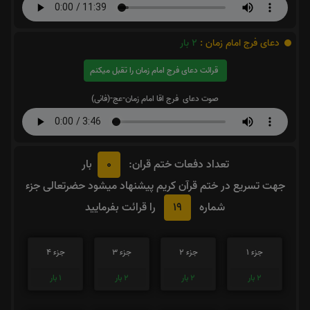
دعای فرج امام زمان :
2
بار
قرائت دعای فرج امام زمان را تقبل میکنم
صوت دعای فرج اقا امام زمان-عج-(فانی)
0
تعداد دفعات ختم قران:
بار
جهت تسریع در ختم قرآن کریم پیشنهاد میشود حضرتعالی جزء
19
شماره
را قرائت بفرمایید
جزء 1
جزء 2
جزء 3
جزء 4
2
بار
2
بار
2
بار
1
بار