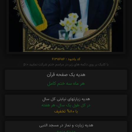
کد یادبود : 6135656
با کلیک بر روی دکمه های زیر،در مراسم ختم شرکت نمایید p:0
هدیه یک صفحه قرآن
هر ماه سه ختم کامل
هدیه زیارتهای نیابتی کل سال
در کل طول یک سال، هر هفته
با 80% تخفیف
هدیه زیارت و نماز در مسجد النبی
مدینه منوره