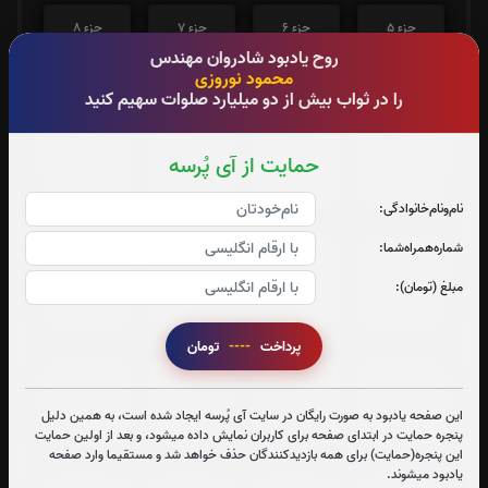
جزء 5
جزء 6
جزء 7
جزء 8
روح یادبود شادروان مهندس
1
بار
1
بار
1
بار
1
بار
محمود نوروزی
را در ثواب بیش از دو میلیارد صلوات سهیم کنید
جزء 9
جزء 10
جزء 11
جزء 12
حمایت از آی پُرسه
2
بار
1
بار
1
بار
1
بار
نام‌و‌نام‌خانوادگی:
شماره‌همراه‌شما:
جزء 13
جزء 14
جزء 15
جزء 16
مبلغ (تومان):
1
بار
1
بار
1
بار
1
بار
پرداخت
----
تومان
جزء 17
جزء 18
جزء 19
جزء 20
این صفحه یادبود به صورت رایگان در سایت آی پُرسه ایجاد شده است، به همین دلیل
1
بار
1
بار
0
بار
2
بار
پنجره حمایت در ابتدای صفحه برای کاربران نمایش داده میشود، و بعد از اولین حمایت
این پنجره(حمایت) برای همه بازدیدکنندگان حذف خواهد شد و مستقیما وارد صفحه
یادبود میشوند.