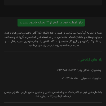
برای اموات خود در کمتر از 3 دقیقه یادبود بسازید
شما در نشریه آی پُرسِه می توانید در کمتر از چند دقیقه یک آگهی یادبود مجازی ایجاد کنید
و برای دوستان و آشنایان لینک اختصاصی آن را در شبکه های اجتماعی و گروه های مختلف
به اشتراک بگذارید و با این کار علاوه بر زنده نگاه داشتن یاد و نام متوفیان عزیز در نثار دعا و
صلوات و فاتحه به روح این عزیزان سهیم باشید.
راه های ارتباطی :
پشتیبان: صادق پور - 09378608043
مدیریت : حسینی - 09123180050
با شماره های فوق در اکثر شبکه های اجتماعی داخلی و خارجی حضور داریم - تلگرام، واتس
اپ، بله، ایتا، روبیکا، سروش، شاد