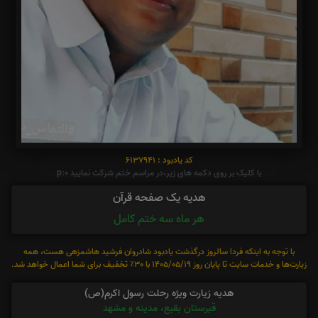
کد یادبود : 6137941
با کلیک بر روی دکمه های زیر،در مراسم ختم شرکت نمایید p:0
هدیه یک صفحه قرآن
هر ماه سه ختم کامل
با توجه به اینکه فردا سالروز درگذشت یادبود شادروان فرشید هاشمزهی هست، همه
زیارت‌ها و خدمات سایت تا پایان روز 1405/05/19 با 30٪ تخفیف برای شما اعمال خواهد شد.
هدیه زیارت ویژه رحلت رسول اکرم(ص)
قبرستان بقیع، مدینه و مشهد