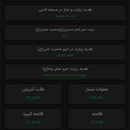
هدیه زیارت و نماز در مسجد النبی
مدینه منوره
زیارت حرم امام حسین(ع)وحضرت عباس(ع)
کربلا
هدیه زیارت در حرم حضرت علی(ع)
نجف اشرف
هدیه زیارت حرم امام رضا(ع)
چهارشنبه،پنجشنبه و جمعه
صلوات شمار
طلب آمرزش
13,884
246,660
فاتحه
فاتحه کبیره
22,374
19,796