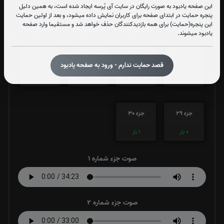
جزء 21
جزء 22
جزء 23
جزء 24
این صفحه یادبود به صورت رایگان در سایت آی پُرسه ایجاد شده است، به همین دلیل
پنجره حمایت در ابتدای صفحه برای کاربران نمایش داده میشود، و بعد از اولین حمایت
0
بار
0
بار
0
بار
0
بار
این پنجره(حمایت) برای همه بازدیدکنندگان حذف خواهد شد و مستقیما وارد صفحه
یادبود میشوند.
جزء 25
جزء 26
جزء 27
جزء 28
قصد حمایت ندارم - ورود به صفحه یادبود
0
بار
0
بار
0
بار
0
بار
جزء 29
جزء 30
0
بار
1
بار
صوت جزء شماره 1
صوت جزء شماره 2