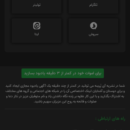
تلگرام
توئیتر
سروش
ایتا
برای اموات خود در کمتر از 3 دقیقه یادبود بسازید
شما در نشریه آی پُرسِه می توانید در کمتر از چند دقیقه یک آگهی یادبود مجازی ایجاد کنید
و برای دوستان و آشنایان لینک اختصاصی آن را در شبکه های اجتماعی و گروه های مختلف
به اشتراک بگذارید و با این کار علاوه بر زنده نگاه داشتن یاد و نام متوفیان عزیز در نثار دعا و
صلوات و فاتحه به روح این عزیزان سهیم باشید.
راه های ارتباطی :