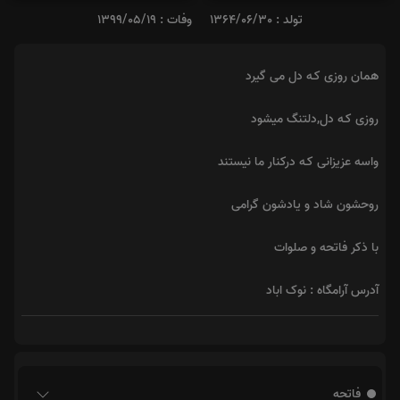
تولد : 1364/06/30
وفات : 1399/05/19
همان روزی کـه دل می گیرد
روزی کـه دل,دلتنگ میشود
واسه عزیزانی کـه درکنار ما نیستند
روحشون شاد و یادشون گرامی
با ذکر فاتحه و صلوات
آدرس آرامگاه : نوک اباد
فاتحه