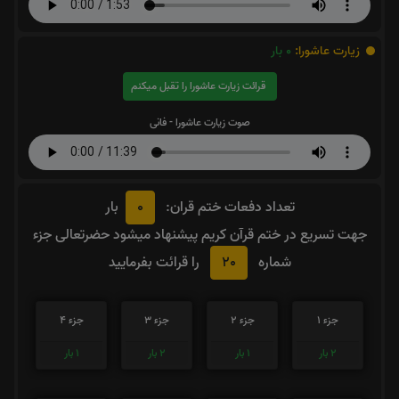
زیارت عاشورا:
0
بار
قرائت زیارت عاشورا را تقبل میکنم
صوت زیارت عاشورا - فانی
0
تعداد دفعات ختم قران:
بار
جهت تسریع در ختم قرآن کریم پیشنهاد میشود حضرتعالی جزء
20
شماره
را قرائت بفرمایید
جزء 1
جزء 2
جزء 3
جزء 4
2
بار
1
بار
2
بار
1
بار