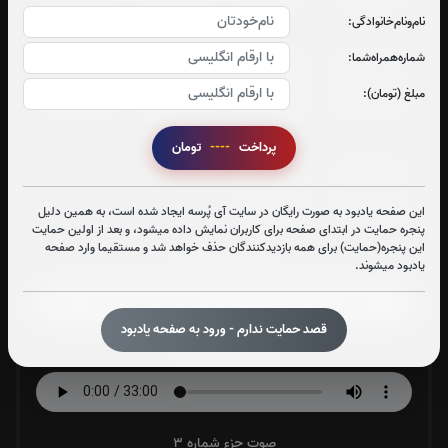
نام‌و‌نام‌خانوادگی:
شماره‌همراه‌شما:
جزء 25
جزء 26
جزء 27
جزء 28
مبلغ (تومان):
0
بار
0
بار
0
بار
0
بار
پرداخت
----
تومان
جزء 29
جزء 30
این صفحه یادبود به صورت رایگان در سایت آی پُرسه ایجاد شده است، به همین دلیل
0
بار
0
بار
پنجره حمایت در ابتدای صفحه برای کاربران نمایش داده میشود، و بعد از اولین حمایت
این پنجره(حمایت) برای همه بازدیدکنندگان حذف خواهد شد و مستقیما وارد صفحه
یادبود میشوند.
صوت جزء شماره 1
قصد حمایت ندارم - ورود به صفحه یادبود
صوت جزء شماره 2
صوت جزء شماره 3