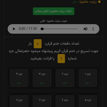
زیارت عاشورا:
0
بار
قرائت زیارت عاشورا را تقبل میکنم
صوت زیارت عاشورا - فانی
0
تعداد دفعات ختم قران:
بار
جهت تسریع در ختم قرآن کریم پیشنهاد میشود حضرتعالی جزء
1
شماره
را قرائت بفرمایید
جزء 1
جزء 2
جزء 3
جزء 4
0
بار
0
بار
0
بار
0
بار
جزء 5
جزء 6
جزء 7
جزء 8