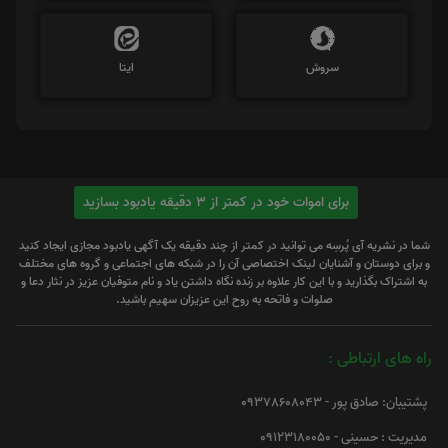
سروش
ایتا
برای اموات خود در کمتر از 3 دقیقه یادبود بسازید
شما در نشریه آی پُرسِه می توانید در کمتر از چند دقیقه یک آگهی یادبود مجازی ایجاد کنید
و برای دوستان و آشنایان لینک اختصاصی آن را در شبکه های اجتماعی و گروه های مختلف
به اشتراک بگذارید و با این کار علاوه بر زنده نگاه داشتن یاد و نام متوفیان عزیز در نثار دعا و
صلوات و فاتحه به روح این عزیزان سهیم باشید.
راه های ارتباطی :
پشتیبان: صادق پور - 09378608043
مدیریت : حسینی - 09123180050