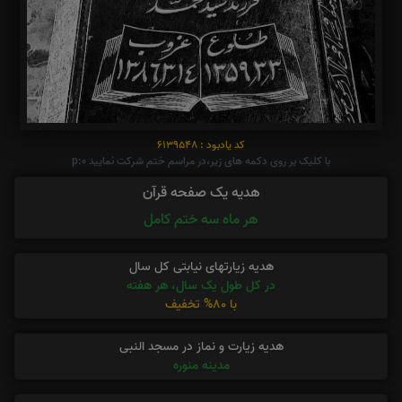
کد یادبود : 6139548
با کلیک بر روی دکمه های زیر،در مراسم ختم شرکت نمایید p:0
هدیه یک صفحه قرآن
هر ماه سه ختم کامل
هدیه زیارتهای نیابتی کل سال
در کل طول یک سال، هر هفته
با 80% تخفیف
هدیه زیارت و نماز در مسجد النبی
مدینه منوره