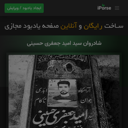
ایجاد یادبود / ویرایش
شادروان سید امید جعفری حسینی