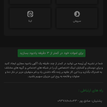
سروش
ایتا
برای اموات خود در کمتر از 3 دقیقه یادبود بسازید
شما در نشریه آی پُرسِه می توانید در کمتر از چند دقیقه یک آگهی یادبود مجازی ایجاد کنید
و برای دوستان و آشنایان لینک اختصاصی آن را در شبکه های اجتماعی و گروه های مختلف
به اشتراک بگذارید و با این کار علاوه بر زنده نگاه داشتن یاد و نام متوفیان عزیز در نثار دعا و
صلوات و فاتحه به روح این عزیزان سهیم باشید.
راه های ارتباطی :
پشتیبان: صادق پور - 09378608043