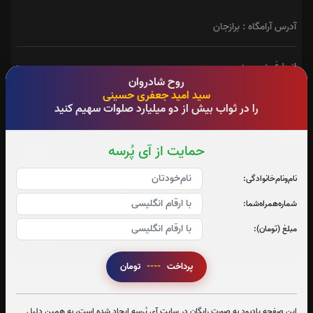
آدرس آرامگاه : برازجان
از طرف : سعید
روح شادروان
سید امید جعفری حسینی
را در ثواب بیش از دو میلیارد صلوات سهیم کنید
فاتحه
حمایت از آی پُرسه
نام‌و‌نام‌خانوادگی:
شماره‌همراه‌شما:
مبلغ (تومان):
پرداخت
----
تومان
ارسال پیام تسلیت
این صفحه یادبود به صورت رایگان در سایت آی پُرسه ایجاد شده است، به همین دلیل