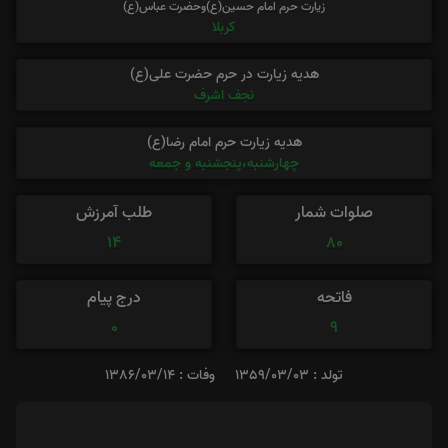
زیارت حرم امام حسین(ع)وحضرت عباس(ع)
کربلا
هدیه زیارت در حرم حضرت علی(ع)
نجف اشرف
هدیه زیارت حرم امام رضا(ع)
چهارشنبه،پنجشنبه و جمعه
صلوات شمار
طلب آمرزش
14
80
فاتحه
درج پیام
0
9
تولد : 1359/03/03
وفات : 1386/03/14