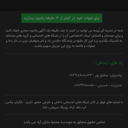
برای اموات خود در کمتر از 3 دقیقه یادبود بسازید
شما در نشریه آی پُرسِه می توانید در کمتر از چند دقیقه یک آگهی یادبود مجازی ایجاد کنید
و برای دوستان و آشنایان لینک اختصاصی آن را در شبکه های اجتماعی و گروه های مختلف
به اشتراک بگذارید و با این کار علاوه بر زنده نگاه داشتن یاد و نام متوفیان عزیز در نثار دعا و
صلوات و فاتحه به روح این عزیزان سهیم باشید.
راه های ارتباطی :
پشتیبان: صادق پور - 09378608043
مدیریت : حسینی - 09123180050
با شماره های فوق در اکثر شبکه های اجتماعی داخلی و خارجی حضور داریم - تلگرام، واتس
اپ، بله، ایتا، روبیکا، سروش، شاد
تمامی حقوق متعلق به موسسه محتوا سازان آراد می باشد