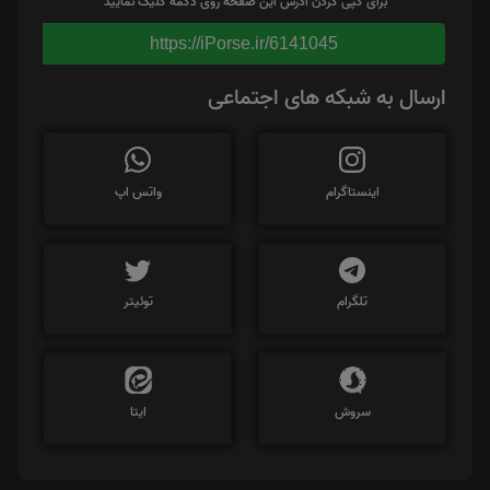
برای کپی کردن آدرس این صفحه روی دکمه کلیک نمایید
https://iPorse.ir/6141045
ارسال به شبکه های اجتماعی
اینستاگرام
واتس اپ
تلگرام
توئیتر
سروش
ایتا