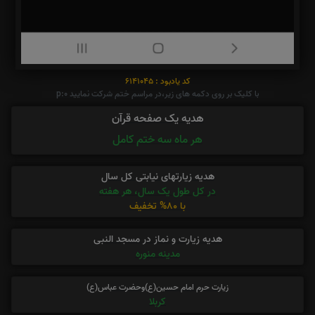
کد یادبود : 6141045
با کلیک بر روی دکمه های زیر،در مراسم ختم شرکت نمایید p:0
هدیه یک صفحه قرآن
هر ماه سه ختم کامل
هدیه زیارتهای نیابتی کل سال
در کل طول یک سال، هر هفته
با 80% تخفیف
هدیه زیارت و نماز در مسجد النبی
مدینه منوره
زیارت حرم امام حسین(ع)وحضرت عباس(ع)
کربلا