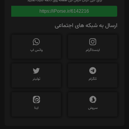
برای کپی کردن آدرس این صفحه روی دکمه کلیک نمایید
https://iPorse.ir/6142216
ارسال به شبکه های اجتماعی
اینستاگرام
واتس اپ
تلگرام
توئیتر
سروش
ایتا