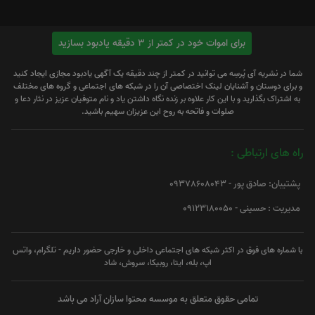
برای اموات خود در کمتر از 3 دقیقه یادبود بسازید
شما در نشریه آی پُرسِه می توانید در کمتر از چند دقیقه یک آگهی یادبود مجازی ایجاد کنید
و برای دوستان و آشنایان لینک اختصاصی آن را در شبکه های اجتماعی و گروه های مختلف
به اشتراک بگذارید و با این کار علاوه بر زنده نگاه داشتن یاد و نام متوفیان عزیز در نثار دعا و
صلوات و فاتحه به روح این عزیزان سهیم باشید.
راه های ارتباطی :
پشتیبان: صادق پور - 09378608043
مدیریت : حسینی - 09123180050
با شماره های فوق در اکثر شبکه های اجتماعی داخلی و خارجی حضور داریم - تلگرام، واتس
اپ، بله، ایتا، روبیکا، سروش، شاد
تمامی حقوق متعلق به موسسه محتوا سازان آراد می باشد