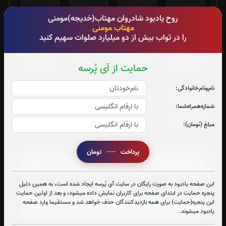
0
بار
0
بار
0
بار
0
بار
روح یادبود شادروان مهتاب(خدیجه)مومنی
مهتاب مومنی
را در ثواب بیش از دو میلیارد صلوات سهیم کنید
جزء 25
جزء 26
جزء 27
جزء 28
0
بار
0
بار
0
بار
0
بار
حمایت از آی پُرسه
نام‌و‌نام‌خانوادگی:
جزء 29
جزء 30
شماره‌همراه‌شما:
0
بار
0
بار
مبلغ (تومان):
صوت جزء شماره 1
پرداخت
----
تومان
این صفحه یادبود به صورت رایگان در سایت آی پُرسه ایجاد شده است، به همین دلیل
صوت جزء شماره 2
پنجره حمایت در ابتدای صفحه برای کاربران نمایش داده میشود، و بعد از اولین حمایت
این پنجره(حمایت) برای همه بازدیدکنندگان حذف خواهد شد و مستقیما وارد صفحه
یادبود میشوند.