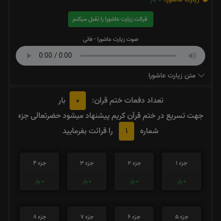
قرائت زیارت عاشورا را تقبل میکنم
صوت زیارت عاشورا - فانی
متن زیارت عاشورا
0
تعداد دفعات ختم قران:
بار
جهت تسریع در ختم قرآن کریم پیشنهاد میشود حضرتعالی جزء
1
شماره
را قرائت بفرمایید
جزء 1
جزء 2
جزء 3
جزء 4
0
بار
0
بار
0
بار
0
بار
جزء 5
جزء 6
جزء 7
جزء 8