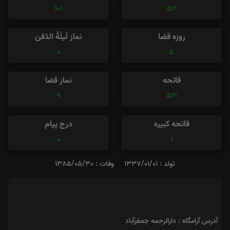
101
52
روزه قضا
نماز لَیلَةُ الدّفن
0
5
فاتحه
نماز قضا
9
53
فاتحه کبیره
درج پیام
0
1
تولد : 1337/01/01
وفات : 1385/05/30
آدرس آرامگاه : دارالرحمه جعفرآباد