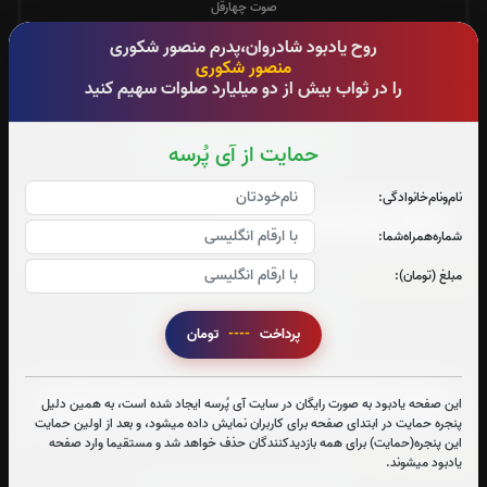
صوت چهارقل
روح یادبود شادروان،پدرم منصور شکوری
منصور شکوری
را در ثواب بیش از دو میلیارد صلوات سهیم کنید
آیت الکرسی:
10
بار
قرائت آیت الکرسی را تقبل میکنم
حمایت از آی پُرسه
صوت آیت الکرسی
نام‌و‌نام‌خانوادگی:
شماره‌همراه‌شما:
مبلغ (تومان):
زیارت عاشورا:
5
بار
قرائت زیارت عاشورا را تقبل میکنم
پرداخت
----
تومان
صوت زیارت عاشورا - فانی
این صفحه یادبود به صورت رایگان در سایت آی پُرسه ایجاد شده است، به همین دلیل
پنجره حمایت در ابتدای صفحه برای کاربران نمایش داده میشود، و بعد از اولین حمایت
این پنجره(حمایت) برای همه بازدیدکنندگان حذف خواهد شد و مستقیما وارد صفحه
حدیث کساء:
1
بار
یادبود میشوند.