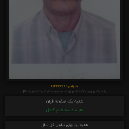
کد یادبود : 6142217
با کلیک بر روی دکمه های زیر،در مراسم ختم شرکت نمایید p:0
هدیه یک صفحه قرآن
هر ماه سه ختم کامل
هدیه زیارتهای نیابتی کل سال