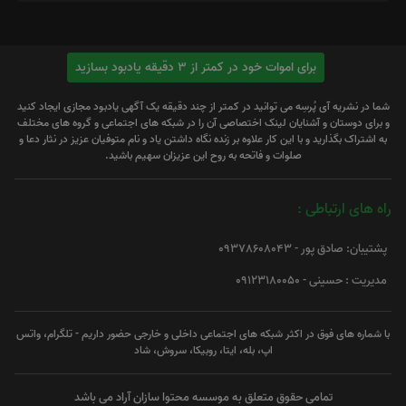
برای اموات خود در کمتر از 3 دقیقه یادبود بسازید
شما در نشریه آی پُرسِه می توانید در کمتر از چند دقیقه یک آگهی یادبود مجازی ایجاد کنید
و برای دوستان و آشنایان لینک اختصاصی آن را در شبکه های اجتماعی و گروه های مختلف
به اشتراک بگذارید و با این کار علاوه بر زنده نگاه داشتن یاد و نام متوفیان عزیز در نثار دعا و
صلوات و فاتحه به روح این عزیزان سهیم باشید.
راه های ارتباطی :
پشتیبان: صادق پور - 09378608043
مدیریت : حسینی - 09123180050
با شماره های فوق در اکثر شبکه های اجتماعی داخلی و خارجی حضور داریم - تلگرام، واتس
اپ، بله، ایتا، روبیکا، سروش، شاد
تمامی حقوق متعلق به موسسه محتوا سازان آراد می باشد