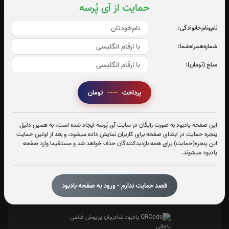
چهارشنبه،پنجشنبه و جمعه
حمایت از آی پُرسه
تولد : 1326/08/02
وفات : 1399/04/16
نام‌و‌نام‌خانوادگی:
شماره‌همراه‌شما:
مبلغ (تومان):
آدرس آرامگاه : اسلامشهر، دارالسلام
پرداخت
----
تومان
از طرف : فرزندان
این صفحه یادبود به صورت رایگان در سایت آی پُرسه ایجاد شده است، به همین دلیل
پنجره حمایت در ابتدای صفحه برای کاربران نمایش داده میشود، و بعد از اولین حمایت
این پنجره(حمایت) برای همه بازدیدکنندگان حذف خواهد شد و مستقیما وارد صفحه
یادبود میشوند.
تعداد بازدید : 123
قصد حمایت ندارم - ورود به صفحه یادبود
اشتراک گذاری