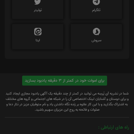
تلگرام
توئیتر
سروش
ایتا
برای اموات خود در کمتر از 3 دقیقه یادبود بسازید
شما در نشریه آی پُرسِه می توانید در کمتر از چند دقیقه یک آگهی یادبود مجازی ایجاد کنید
و برای دوستان و آشنایان لینک اختصاصی آن را در شبکه های اجتماعی و گروه های مختلف
به اشتراک بگذارید و با این کار علاوه بر زنده نگاه داشتن یاد و نام متوفیان عزیز در نثار دعا و
صلوات و فاتحه به روح این عزیزان سهیم باشید.
راه های ارتباطی :