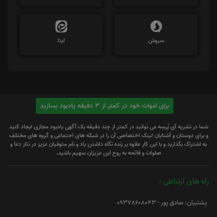
سروش
ایتا
برای اموات خود در کمتر از 3 دقیقه یادبود بسازید
شما در نشریه آی پُرسِه می توانید در کمتر از چند دقیقه یک آگهی یادبود مجازی ایجاد کنید
و برای دوستان و آشنایان لینک اختصاصی آن را در شبکه های اجتماعی و گروه های مختلف
به اشتراک بگذارید و با این کار علاوه بر زنده نگاه داشتن یاد و نام متوفیان عزیز در نثار دعا و
صلوات و فاتحه به روح این عزیزان سهیم باشید.
راه های ارتباطی :
پشتیبان: صادق پور - 09378608043