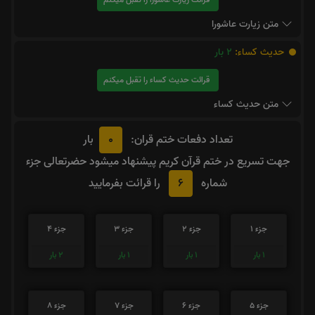
متن زیارت عاشورا
حدیث کساء:
2
بار
قرائت حدیث کساء را تقبل میکنم
متن حدیث کساء
0
تعداد دفعات ختم قران:
بار
جهت تسریع در ختم قرآن کریم پیشنهاد میشود حضرتعالی جزء
6
شماره
را قرائت بفرمایید
جزء 1
جزء 2
جزء 3
جزء 4
1
بار
1
بار
1
بار
2
بار
جزء 5
جزء 6
جزء 7
جزء 8