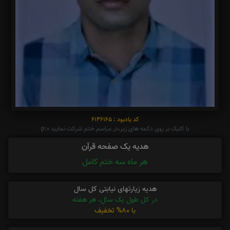
کد یادبود : 6146165
با کلیک بر روی دکمه های زیر،در مراسم ختم شرکت نمایید p:0
هدیه یک صفحه قرآن
هر ماه سه ختم کامل
هدیه زیارتهای نیابتی کل سال
در کل طول یک سال، هر هفته
با 80% تخفیف