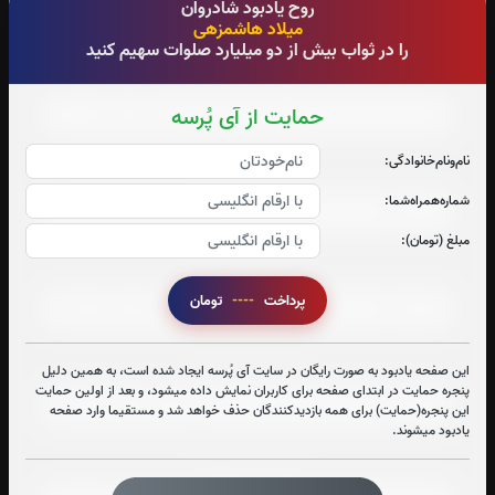
روح یادبود شادروان
0
بار
0
بار
میلاد هاشمزهی
را در ثواب بیش از دو میلیارد صلوات سهیم کنید
صوت جزء شماره 1
حمایت از آی پُرسه
نام‌و‌نام‌خانوادگی:
صوت جزء شماره 2
شماره‌همراه‌شما:
مبلغ (تومان):
صوت جزء شماره 3
پرداخت
----
تومان
صوت جزء شماره 4
این صفحه یادبود به صورت رایگان در سایت آی پُرسه ایجاد شده است، به همین دلیل
پنجره حمایت در ابتدای صفحه برای کاربران نمایش داده میشود، و بعد از اولین حمایت
این پنجره(حمایت) برای همه بازدیدکنندگان حذف خواهد شد و مستقیما وارد صفحه
یادبود میشوند.
صوت جزء شماره 5