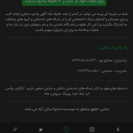
برای اموات خود در کمتر از 3 دقیقه یادبود بسازید
شما در نشریه آی پُرسِه می توانید در کمتر از چند دقیقه یک آگهی یادبود مجازی ایجاد کنید
و برای دوستان و آشنایان لینک اختصاصی آن را در شبکه های اجتماعی و گروه های مختلف
به اشتراک بگذارید و با این کار علاوه بر زنده نگاه داشتن یاد و نام متوفیان عزیز در نثار دعا و
صلوات و فاتحه به روح این عزیزان سهیم باشید.
راه های ارتباطی :
پشتیبان: صادق پور - 09378608043
مدیریت : حسینی - 09123180050
با شماره های فوق در اکثر شبکه های اجتماعی داخلی و خارجی حضور داریم - تلگرام، واتس
اپ، بله، ایتا، روبیکا، سروش، شاد
تمامی حقوق متعلق به موسسه محتوا سازان آراد می باشد