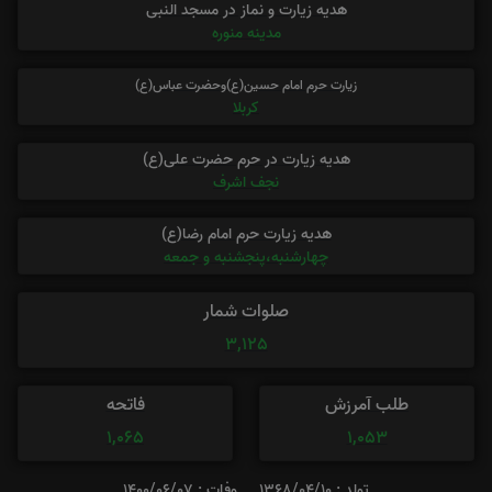
هدیه زیارت و نماز در مسجد النبی
مدینه منوره
زیارت حرم امام حسین(ع)وحضرت عباس(ع)
کربلا
هدیه زیارت در حرم حضرت علی(ع)
نجف اشرف
هدیه زیارت حرم امام رضا(ع)
چهارشنبه،پنجشنبه و جمعه
صلوات شمار
3,125
طلب آمرزش
فاتحه
1,065
1,053
تولد : 1368/04/10
وفات : 1400/06/07