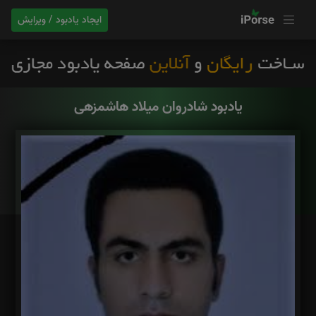
ایجاد یادبود / ویرایش
یادبود شادروان میلاد هاشمزهی