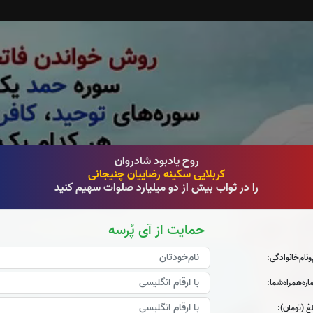
روح یادبود شادروان
کربلایی سکینه رضاییان چنیجانی
را در ثواب بیش از دو میلیارد صلوات سهیم کنید
حمایت از آی پُرسه
‌و‌نام‌خانوادگی:
ره‌همراه‌شما:
غ (تومان):