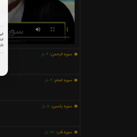
این
ابت
باز
سوره الرحمن:
4
بار
سوره انعام:
4
بار
سوره یاسین:
5
بار
سوره قدر:
117
بار