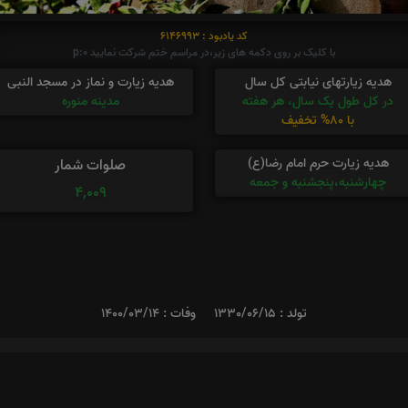
کد یادبود : 6146993
با کلیک بر روی دکمه های زیر،در مراسم ختم شرکت نمایید p:0
هدیه زیارتهای نیابتی کل سال
هدیه زیارت و نماز در مسجد النبی
در کل طول یک سال، هر هفته
مدینه منوره
با 80% تخفیف
هدیه زیارت حرم امام رضا(ع)
صلوات شمار
چهارشنبه،پنجشنبه و جمعه
4,009
تولد : 1330/06/15
وفات : 1400/03/14