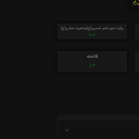
زیارت حرم امام حسین(ع)وحضرت عباس(ع)
کربلا
فاتحه
83