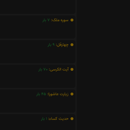
سوره ملک:
7
بار
چهارقل:
9
بار
آیت الکرسی:
70
بار
زیارت عاشورا:
45
بار
حدیث کساء:
1
بار