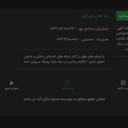
راه های ارتباطی :
یک آگهی
پشتیبان: صادق پور - 09378608043
 اختصاصی
 بگذارید
مدیریت : حسینی - 09123180050
 در نثار
د.
با شماره های فوق در اکثر شبکه های اجتماعی داخلی و خارجی
حضور داریم - تلگرام، واتس اپ، بله، ایتا، روبیکا، سروش، شاد
ینستاگرام
ایجاد یادبود
شهدای امروز
تمامی حقوق متعلق به موسسه محتوا سازان آراد می باشد