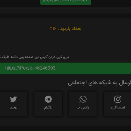
قرائت حدیث کساء را تقبل میکنم
تعداد بازدید : 416
برای کپی کردن آدرس این صفحه روی دکمه کلیک نم
https://iPorse.ir/6146993
رسال به شبکه های اجتماعی
اینستاگرام
واتس اپ
تلگرام
توئیتر