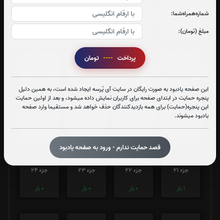
1
بار
1
بار
1
بار
1
بار
شماره‌همراه‌شما:
مبلغ (تومان):
جزء 13
جزء 14
جزء 15
جزء 16
پرداخت
----
تومان
1
بار
1
بار
1
بار
1
بار
این صفحه یادبود به صورت رایگان در سایت آی پُرسه ایجاد شده است، به همین دلیل
پنجره حمایت در ابتدای صفحه برای کاربران نمایش داده میشود، و بعد از اولین حمایت
جزء 17
جزء 18
جزء 19
جزء 20
این پنجره(حمایت) برای همه بازدیدکنندگان حذف خواهد شد و مستقیما وارد صفحه
یادبود میشوند.
2
بار
1
بار
1
بار
1
بار
قصد حمایت ندارم - ورود به صفحه یادبود
جزء 21
جزء 22
جزء 23
جزء 24
1
بار
0
بار
0
بار
0
بار
جزء 25
جزء 26
جزء 27
جزء 28