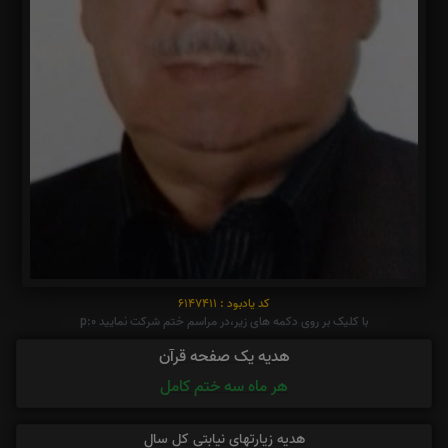
کد یادبود : 6147411
با کلیک بر روی دکمه های زیر،در مراسم ختم شرکت نمایید p:0
هدیه یک صفحه قرآن
هر ماه سه ختم کامل
هدیه زیارتهای نیابتی کل سال