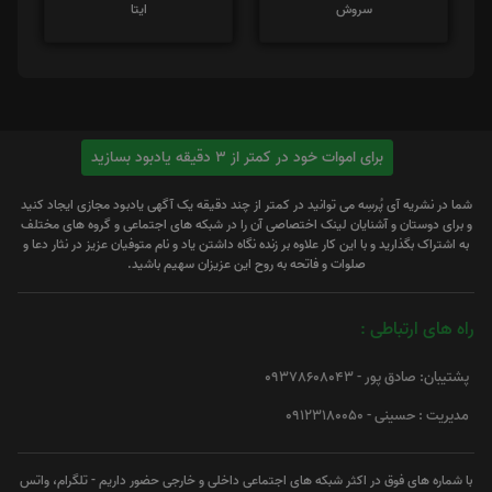
برای اموات خود در کمتر از 3 دقیقه یادبود بسازید
شما در نشریه آی پُرسِه می توانید در کمتر از چند دقیقه یک آگهی یادبود مجازی ایجاد کنید
و برای دوستان و آشنایان لینک اختصاصی آن را در شبکه های اجتماعی و گروه های مختلف
به اشتراک بگذارید و با این کار علاوه بر زنده نگاه داشتن یاد و نام متوفیان عزیز در نثار دعا و
صلوات و فاتحه به روح این عزیزان سهیم باشید.
راه های ارتباطی :
پشتیبان: صادق پور - 09378608043
مدیریت : حسینی - 09123180050
با شماره های فوق در اکثر شبکه های اجتماعی داخلی و خارجی حضور داریم - تلگرام، واتس
اپ، بله، ایتا، روبیکا، سروش، شاد