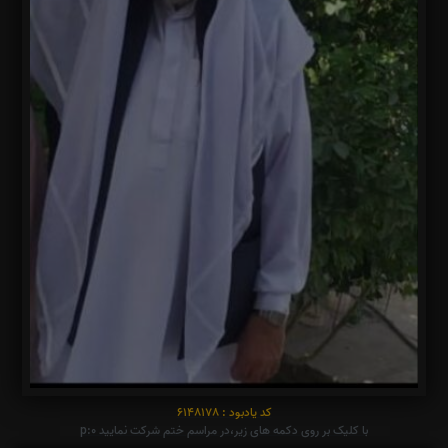
کد یادبود : 6148178
با کلیک بر روی دکمه های زیر،در مراسم ختم شرکت نمایید p:0