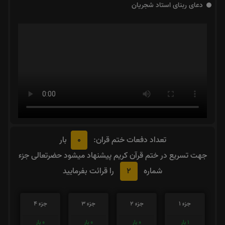
دعای ربنای استاد شجریان
0
تعداد دفعات ختم قران:
بار
جهت تسریع در ختم قرآن کریم پیشنهاد میشود حضرتعالی جزء
2
شماره
را قرائت بفرمایید
جزء 1
جزء 2
جزء 3
جزء 4
1
بار
0
بار
0
بار
0
بار