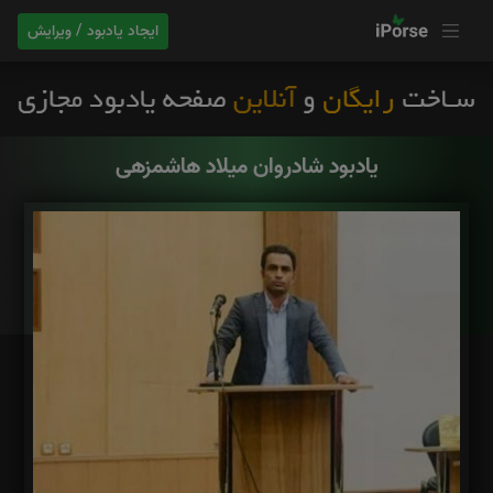
ایجاد یادبود / ویرایش
یادبود شادروان میلاد هاشمزهی