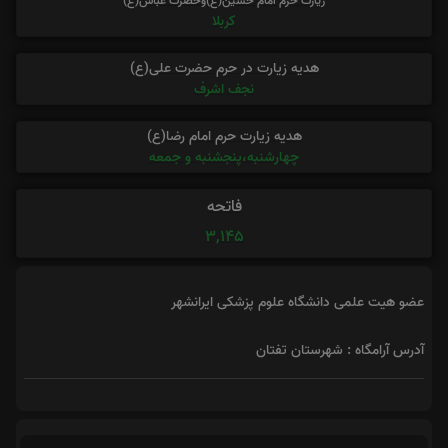
زیارت حرم امام حسین(ع)وحضرت عباس(ع)
کربلا
هدیه زیارت در حرم حضرت علی(ع)
نجف اشرف
هدیه زیارت حرم امام رضا(ع)
چهارشنبه،پنجشنبه و جمعه
فاتحه
3,145
عضو هیت علمی دانشگاه علوم پزشکی ایرانشهر
آدرس آرامگاه : شهرستان تفتان