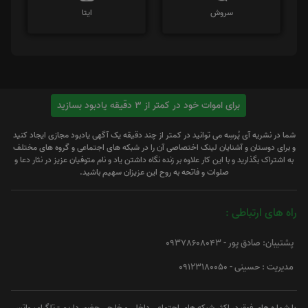
سروش
ایتا
برای اموات خود در کمتر از 3 دقیقه یادبود بسازید
شما در نشریه آی پُرسِه می توانید در کمتر از چند دقیقه یک آگهی یادبود مجازی ایجاد کنید
و برای دوستان و آشنایان لینک اختصاصی آن را در شبکه های اجتماعی و گروه های مختلف
به اشتراک بگذارید و با این کار علاوه بر زنده نگاه داشتن یاد و نام متوفیان عزیز در نثار دعا و
صلوات و فاتحه به روح این عزیزان سهیم باشید.
راه های ارتباطی :
پشتیبان: صادق پور - 09378608043
مدیریت : حسینی - 09123180050
با شماره های فوق در اکثر شبکه های اجتماعی داخلی و خارجی حضور داریم - تلگرام، واتس