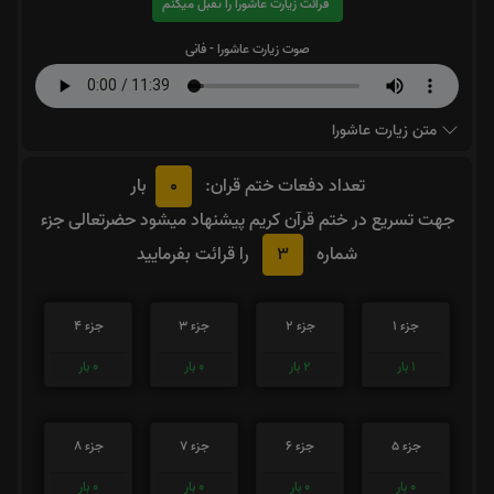
قرائت زیارت عاشورا را تقبل میکنم
صوت زیارت عاشورا - فانی
متن زیارت عاشورا
0
تعداد دفعات ختم قران:
بار
جهت تسریع در ختم قرآن کریم پیشنهاد میشود حضرتعالی جزء
3
شماره
را قرائت بفرمایید
جزء 1
جزء 2
جزء 3
جزء 4
1
بار
2
بار
0
بار
0
بار
جزء 5
جزء 6
جزء 7
جزء 8
0
بار
0
بار
0
بار
0
بار