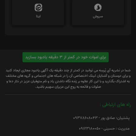
سروش
ایتا
برای اموات خود در کمتر از 3 دقیقه یادبود بسازید
شما در نشریه آی پُرسِه می توانید در کمتر از چند دقیقه یک آگهی یادبود مجازی ایجاد کنید
و برای دوستان و آشنایان لینک اختصاصی آن را در شبکه های اجتماعی و گروه های مختلف
به اشتراک بگذارید و با این کار علاوه بر زنده نگاه داشتن یاد و نام متوفیان عزیز در نثار دعا و
صلوات و فاتحه به روح این عزیزان سهیم باشید.
راه های ارتباطی :
پشتیبان: صادق پور - 09378608043
مدیریت : حسینی - 09123180050