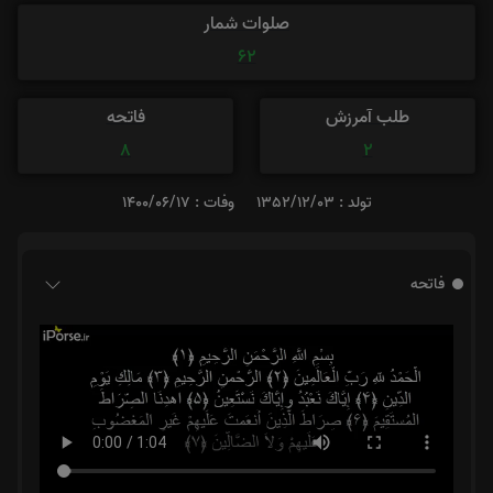
صلوات شمار
62
طلب آمرزش
فاتحه
8
2
تولد : 1352/12/03
وفات : 1400/06/17
فاتحه